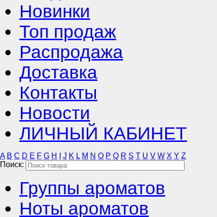
Новинки
Топ продаж
Распродажа
Доставка
Контакты
Новости
ЛИЧНЫЙ КАБИНЕТ
A
B
C
D
E
F
G
H
I
J
K
L
M
N
O
P
Q
R
S
T
U
V
W
X
Y
Z
Поиск:
Группы ароматов
Ноты ароматов