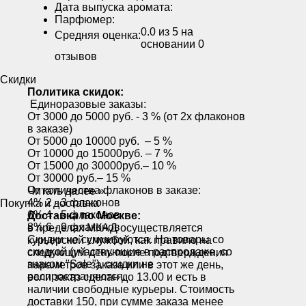
Дата выпуска аромата:
Парфюмер:
0.0
из 5 на
Средняя оценка:
основании
0
отзывов
Скидки
Политика скидок:
Единоразовые заказы:
От 3000 до 5000 руб. - 3 % (от 2х флаконов
в заказе)
От 5000 до 10000 руб. – 5 %
От 10000 до 15000руб. – 7 %
От 15000 до 30000руб.– 10 %
От 30000 руб.– 15 %
От количества флаконов в заказе:
Читать далее »
4% 2 - 3 флаконов
Покупка и доставка
6% 4 - 5 флаконов
Доставка по Москве:
8% 6 - 9 флаконов
в пределах МКАД осуществляется
Скидки не суммируются. На товары со
курьерской службой, как правило на
скидкой (участвующие в распродаже, со
следующий день после подтверждения
знаком "Sale"), скидки не
параметров заказа или в этот же день,
распространяются.
если заказ сделан до 13.00 и есть в
наличии свободные курьеры. Стоимость
доставки 150, при сумме заказа менее