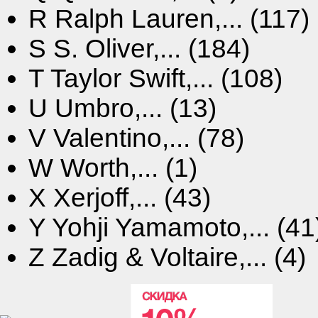
R
Ralph Lauren,... (117)
S
S. Oliver,... (184)
T
Taylor Swift,... (108)
U
Umbro,... (13)
V
Valentino,... (78)
W
Worth,... (1)
X
Xerjoff,... (43)
Y
Yohji Yamamoto,... (41
Z
Zadig & Voltaire,... (4)