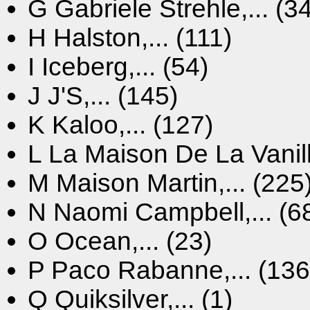
G
Gabriele Strehle,... (3
H
Halston,... (111)
I
Iceberg,... (54)
J
J'S,... (145)
K
Kaloo,... (127)
L
La Maison De La Vanille
M
Maison Martin,... (225
N
Naomi Campbell,... (6
O
Ocean,... (23)
P
Paco Rabanne,... (136
Q
Quiksilver,... (1)