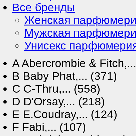
Все бренды
Женская парфюмер
Мужская парфюмер
Унисекс парфюмери
A
Abercrombie & Fitch,...
B
Baby Phat,... (371)
C
C-Thru,... (558)
D
D'Orsay,... (218)
E
E.Coudray,... (124)
F
Fabi,... (107)