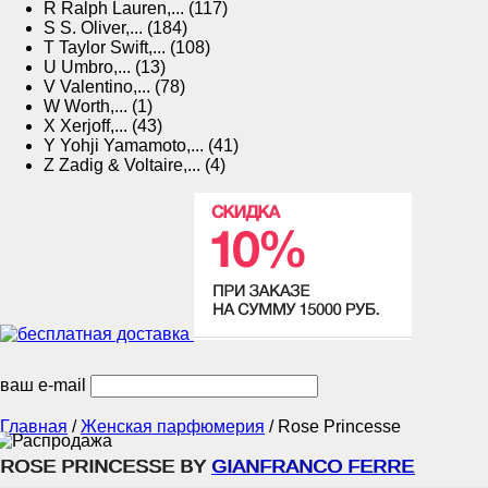
R
Ralph Lauren,... (117)
S
S. Oliver,... (184)
T
Taylor Swift,... (108)
U
Umbro,... (13)
V
Valentino,... (78)
W
Worth,... (1)
X
Xerjoff,... (43)
Y
Yohji Yamamoto,... (41)
Z
Zadig & Voltaire,... (4)
ваш e-mail
Главная
/
Женская парфюмерия
/
Rose Princesse
ROSE PRINCESSE BY
GIANFRANCO FERRE