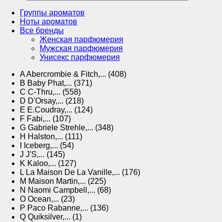
Группы ароматов
Ноты ароматов
Все бренды
Женская парфюмерия
Мужская парфюмерия
Унисекс парфюмерия
A
Abercrombie & Fitch,... (408)
B
Baby Phat,... (371)
C
C-Thru,... (558)
D
D'Orsay,... (218)
E
E.Coudray,... (124)
F
Fabi,... (107)
G
Gabriele Strehle,... (348)
H
Halston,... (111)
I
Iceberg,... (54)
J
J'S,... (145)
K
Kaloo,... (127)
L
La Maison De La Vanille,... (176)
M
Maison Martin,... (225)
N
Naomi Campbell,... (68)
O
Ocean,... (23)
P
Paco Rabanne,... (136)
Q
Quiksilver,... (1)