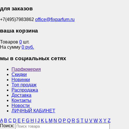
для заказов
+7(495)7983862
office@fixparfum.ru
ваша корзина
Товаров
0
шт.
На сумму
0 руб.
мы в социальных сетях
Парфюмерия
Скидки
Новинки
Топ продаж
Распродажа
Доставка
Контакты
Новости
ЛИЧНЫЙ КАБИНЕТ
A
B
C
D
E
F
G
H
I
J
K
L
M
N
O
P
Q
R
S
T
U
V
W
X
Y
Z
Поиск: