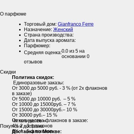
О парфюме
Торговый дом:
Gianfranco Ferre
Назначение:
Женский
Страна производства:
Дата выпуска аромата:
Парфюмер:
0.0
из 5 на
Средняя оценка:
основании
0
отзывов
Скидки
Политика скидок:
Единоразовые заказы:
От 3000 до 5000 руб. - 3 % (от 2х флаконов
в заказе)
От 5000 до 10000 руб. – 5 %
От 10000 до 15000руб. – 7 %
От 15000 до 30000руб.– 10 %
От 30000 руб.– 15 %
От количества флаконов в заказе:
Читать далее »
4% 2 - 3 флаконов
Покупка и доставка
6% 4 - 5 флаконов
Доставка по Москве: