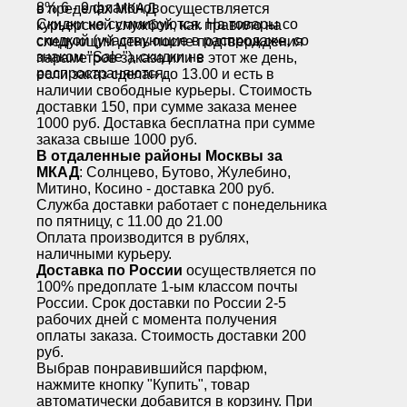
8% 6 - 9 флаконов
в пределах МКАД осуществляется
Скидки не суммируются. На товары со
курьерской службой, как правило на
скидкой (участвующие в распродаже, со
следующий день после подтверждения
знаком "Sale"), скидки не
параметров заказа или в этот же день,
распространяются.
если заказ сделан до 13.00 и есть в
наличии свободные курьеры. Стоимость
доставки 150, при сумме заказа менее
1000 руб. Доставка бесплатна при сумме
заказа свыше 1000 руб.
В отдаленные районы Москвы за
МКАД
: Солнцево, Бутово, Жулебино,
Митино, Косино - доставка 200 руб.
Служба доставки работает с понедельника
по пятницу, с 11.00 до 21.00
Оплата производится в рублях,
наличными курьеру.
Доставка по России
осуществляется по
100% предоплате 1-ым классом почты
России. Срок доставки по России 2-5
рабочих дней с момента получения
оплаты заказа. Стоимость доставки 200
руб.
Выбрав понравившийся парфюм,
нажмите кнопку "Купить", товар
автоматически добавится в корзину. При