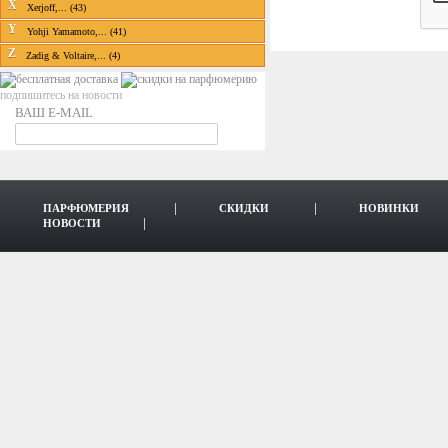
X
Xerjoff,... (43)
Y
Yohji Yamamoto,... (41)
Z
Zadig & Voltaire,... (4)
подпишитесь на новости
ВАШ E-MAIL
ПАРФЮМЕРИЯ
СКИДКИ
НОВИНКИ
НОВОСТИ