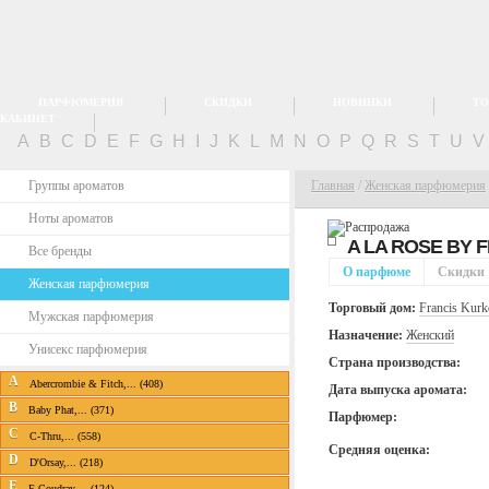
ПАРФЮМЕРИЯ
СКИДКИ
НОВИНКИ
ТО
КАБИНЕТ
A
B
C
D
E
F
G
H
I
J
K
L
M
N
O
P
Q
R
S
T
U
Группы ароматов
Главная
/
Женская парфюмерия
Ноты ароматов
A LA ROSE BY
F
Все бренды
О парфюме
Скидки
Женская парфюмерия
Торговый дом:
Francis Kurk
Мужская парфюмерия
Назначение:
Женский
Унисекс парфюмерия
Страна производства:
A
Abercrombie & Fitch,... (408)
Дата выпуска аромата:
B
Baby Phat,... (371)
Парфюмер:
C
C-Thru,... (558)
Средняя оценка:
D
D'Orsay,... (218)
E
E.Coudray,... (124)