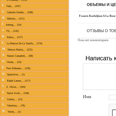
ОБЪЕМЫ И Ц
F
Fabi,... (107)
G
Gabriele Strehle,... (348)
Francis Kurkdjian A La Rose
H
Halston,... (111)
I
Iceberg,... (54)
J
ОТЗЫВЫ О ТОВ
J'S,... (145)
K
Kaloo,... (127)
Пока нет комментариев
L
La Maison De La Vanille,... (176)
M
Maison Martin,... (225)
N
Написать 
Naomi Campbell,... (68)
O
Ocean,... (23)
P
Paco Rabanne,... (136)
Q
Quiksilver,... (1)
R
Ralph Lauren,... (117)
S
S. Oliver,... (184)
T
Taylor Swift,... (108)
Имя
U
Umbro,... (13)
V
Valentino,... (78)
W
Worth,... (1)