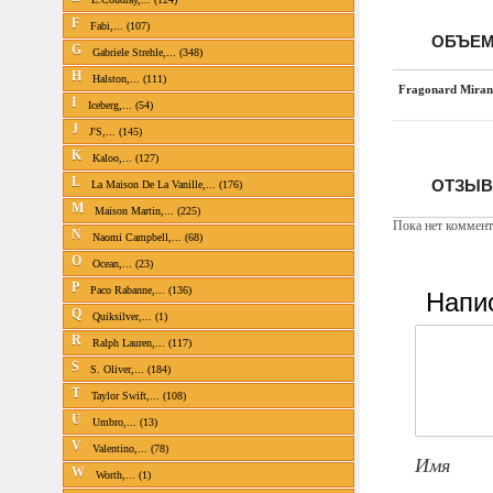
F
Fabi,... (107)
ОБЪЕМ
G
Gabriele Strehle,... (348)
H
Halston,... (111)
Fragonard Mira
I
Iceberg,... (54)
J
J'S,... (145)
K
Kaloo,... (127)
L
ОТЗЫВ
La Maison De La Vanille,... (176)
M
Maison Martin,... (225)
Пока нет коммент
N
Naomi Campbell,... (68)
O
Ocean,... (23)
P
Напи
Paco Rabanne,... (136)
Q
Quiksilver,... (1)
R
Ralph Lauren,... (117)
S
S. Oliver,... (184)
T
Taylor Swift,... (108)
U
Umbro,... (13)
V
Valentino,... (78)
Имя
W
Worth,... (1)