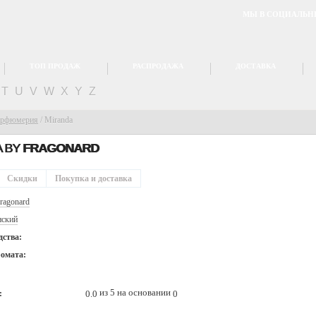
МЫ В СОЦИАЛЬН
ТОП ПРОДАЖ
РАСПРОДАЖА
ДОСТАВКА
T
U
V
W
X
Y
Z
арфюмерия
/
Miranda
A BY
FRAGONARD
Скидки
Покупка и доставка
ragonard
ский
дства:
ромата:
из 5 на основании
0.0
0
: