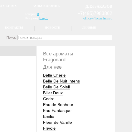
ЫХ СЕТЯХ
ВАША КОРЗИНА
ДЛЯ ЗАКАЗОВ
+7(495)7983862
Товаров
0
шт.
На сумму
0 руб.
office@fixparfum.ru
КОНТАКТЫ
НОВОСТИ
ЛИЧНЫЙ
Поиск:
Все ароматы
Fragonard
Для нее
Belle Cherie
Belle De Nuit Intens
Belle De Soleil
Billet Doux
Cedre
Eau de Bonheur
Eau Fantasque
Emilie
Fleur de Vanille
Frivole