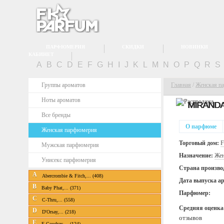
ПАРФЮМЕРИЯ
СКИДКИ
НОВИНКИ
КАБИНЕТ
A
B
C
D
E
F
G
H
I
J
K
L
M
N
O
P
Q
R
S
Группы ароматов
Главная
/
Женская п
Ноты ароматов
MIRAND
Все бренды
О парфюме
Женская парфюмерия
Торговый дом:
F
Мужская парфюмерия
Назначение:
Жен
Унисекс парфюмерия
Страна произво
A
Abercrombie & Fitch,... (408)
Дата выпуска а
B
Baby Phat,... (371)
Парфюмер:
C
C-Thru,... (558)
Средняя оценка
D
D'Orsay,... (218)
отзывов
E
E.Coudray,... (124)