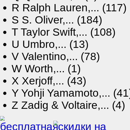
R
Ralph Lauren,... (117)
S
S. Oliver,... (184)
T
Taylor Swift,... (108)
U
Umbro,... (13)
V
Valentino,... (78)
W
Worth,... (1)
X
Xerjoff,... (43)
Y
Yohji Yamamoto,... (41
Z
Zadig & Voltaire,... (4)