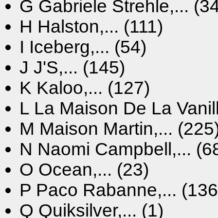
G
Gabriele Strehle,... (3
H
Halston,... (111)
I
Iceberg,... (54)
J
J'S,... (145)
K
Kaloo,... (127)
L
La Maison De La Vanille
M
Maison Martin,... (225
N
Naomi Campbell,... (6
O
Ocean,... (23)
P
Paco Rabanne,... (136
Q
Quiksilver,... (1)