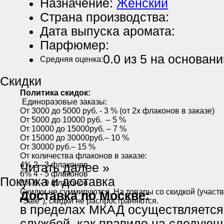
Назначение:
Женский
Страна производства:
Дата выпуска аромата:
Парфюмер:
0.0
из 5 на основан
Средняя оценка:
Скидки
Политика скидок:
Единоразовые заказы:
От 3000 до 5000 руб. - 3 % (от 2х флаконов в заказе)
От 5000 до 10000 руб. – 5 %
От 10000 до 15000руб. – 7 %
От 15000 до 30000руб.– 10 %
От 30000 руб.– 15 %
От количества флаконов в заказе:
4% 2 - 3 флаконов
Читать далее »
6% 4 - 5 флаконов
Покупка и доставка
8% 6 - 9 флаконов
Скидки не суммируются. На товары со скидкой (участ
Доставка по Москве:
"Sale"), скидки не распространяются.
в пределах МКАД осуществляется
службой, как правило на следующ