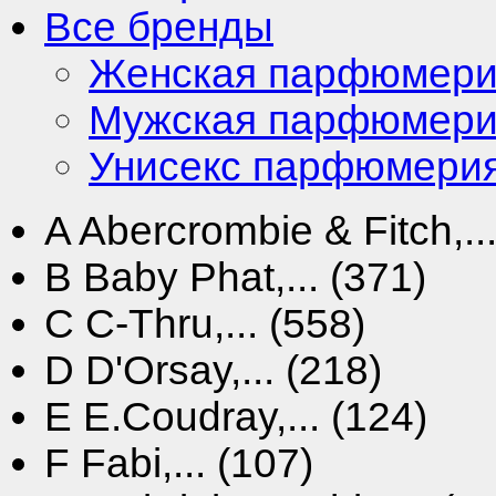
Все бренды
Женская парфюмер
Мужская парфюмер
Унисекс парфюмери
A
Abercrombie & Fitch,...
B
Baby Phat,... (371)
C
C-Thru,... (558)
D
D'Orsay,... (218)
E
E.Coudray,... (124)
F
Fabi,... (107)