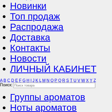
Новинки
Топ продаж
Распродажа
Доставка
Контакты
Новости
ЛИЧНЫЙ КАБИНЕТ
A
B
C
D
E
F
G
H
I
J
K
L
M
N
O
P
Q
R
S
T
U
V
W
X
Y
Z
Поиск:
Группы ароматов
Ноты ароматов