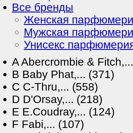
Все бренды
Женская парфюмер
Мужская парфюмер
Унисекс парфюмери
A
Abercrombie & Fitch,...
B
Baby Phat,... (371)
C
C-Thru,... (558)
D
D'Orsay,... (218)
E
E.Coudray,... (124)
F
Fabi,... (107)