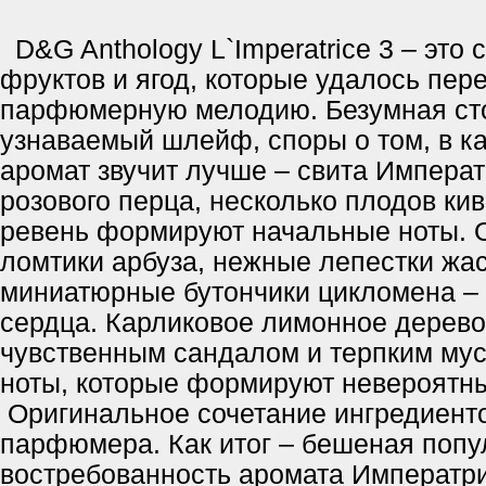
D&G Anthology L`Imperatrice 3 – это 
фруктов и ягод, которые удалось пер
парфюмерную мелодию. Безумная сто
узнаваемый шлейф, споры о том, в ка
аромат звучит лучше – свита Импера
розового перца, несколько плодов ки
ревень формируют начальные ноты.
ломтики арбуза, нежные лепестки жа
миниатюрные бутончики цикломена –
сердца. Карликовое лимонное дерев
чувственным сандалом и терпким мус
ноты, которые формируют невероятн
Оригинальное сочетание ингредиенто
парфюмера. Как итог – бешеная попу
востребованность аромата Императри