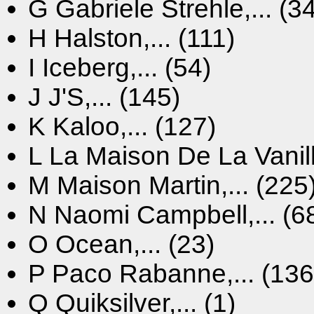
G
Gabriele Strehle,... (3
H
Halston,... (111)
I
Iceberg,... (54)
J
J'S,... (145)
K
Kaloo,... (127)
L
La Maison De La Vanille
M
Maison Martin,... (225
N
Naomi Campbell,... (6
O
Ocean,... (23)
P
Paco Rabanne,... (136
Q
Quiksilver,... (1)