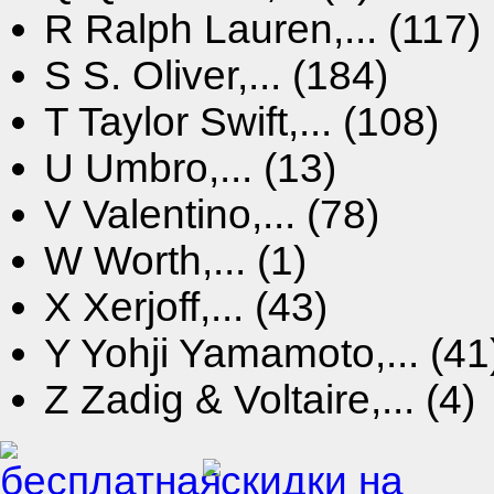
R
Ralph Lauren,... (117)
S
S. Oliver,... (184)
T
Taylor Swift,... (108)
U
Umbro,... (13)
V
Valentino,... (78)
W
Worth,... (1)
X
Xerjoff,... (43)
Y
Yohji Yamamoto,... (41
Z
Zadig & Voltaire,... (4)