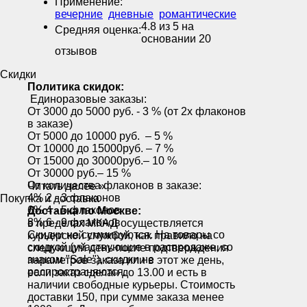
Применение:
вечерние
дневные
романтические
4.8
из 5 на
Средняя оценка:
основании
20
отзывов
Скидки
Политика скидок:
Единоразовые заказы:
От 3000 до 5000 руб. - 3 % (от 2х флаконов
в заказе)
От 5000 до 10000 руб. – 5 %
От 10000 до 15000руб. – 7 %
От 15000 до 30000руб.– 10 %
От 30000 руб.– 15 %
От количества флаконов в заказе:
Читать далее »
4% 2 - 3 флаконов
Покупка и доставка
6% 4 - 5 флаконов
Доставка по Москве:
8% 6 - 9 флаконов
в пределах МКАД осуществляется
Скидки не суммируются. На товары со
курьерской службой, как правило на
скидкой (участвующие в распродаже, со
следующий день после подтверждения
знаком "Sale"), скидки не
параметров заказа или в этот же день,
распространяются.
если заказ сделан до 13.00 и есть в
наличии свободные курьеры. Стоимость
доставки 150, при сумме заказа менее