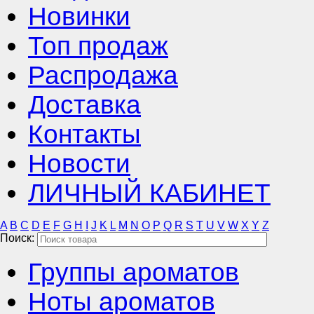
Новинки
Топ продаж
Распродажа
Доставка
Контакты
Новости
ЛИЧНЫЙ КАБИНЕТ
A
B
C
D
E
F
G
H
I
J
K
L
M
N
O
P
Q
R
S
T
U
V
W
X
Y
Z
Поиск:
Группы ароматов
Ноты ароматов