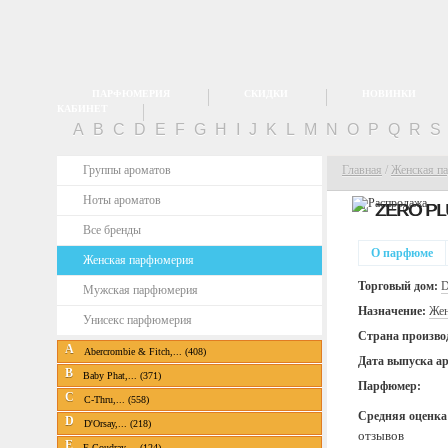
ПАРФЮМЕРИЯ
СКИДКИ
НОВИНКИ
КАБИНЕТ
A
B
C
D
E
F
G
H
I
J
K
L
M
N
O
P
Q
R
S
Группы ароматов
Главная
/
Женская п
Ноты ароматов
ZERO PL
Все бренды
О парфюме
Женская парфюмерия
Торговый дом:
D
Мужская парфюмерия
Назначение:
Жен
Унисекс парфюмерия
Страна произво
A
Abercrombie & Fitch,... (408)
Дата выпуска а
B
Baby Phat,... (371)
Парфюмер:
C
C-Thru,... (558)
Средняя оценка
D
D'Orsay,... (218)
отзывов
E
E.Coudray,... (124)