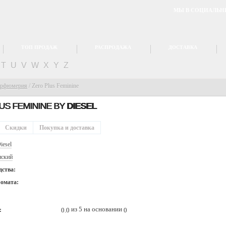
МЫ В СОЦИАЛЬН
ТОП ПРОДАЖ
РАСПРОДАЖА
ДОСТАВКА
T
U
V
W
X
Y
Z
арфюмерия
/
Zero Plus Feminine
US FEMININE BY
DIESEL
Скидки
Покупка и доставка
iesel
ский
дства:
ромата:
из 5 на основании
0.0
0
: