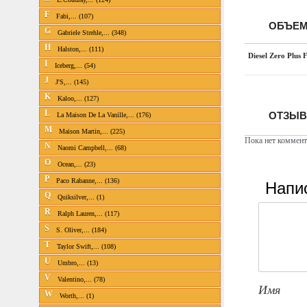
F
Fabi,... (107)
ОБЪЕМ
G
Gabriele Strehle,... (348)
H
Halston,... (111)
Diesel Zero Plus 
I
Iceberg,... (54)
J
J'S,... (145)
K
Kaloo,... (127)
L
ОТЗЫВЫ
La Maison De La Vanille,... (176)
M
Maison Martin,... (225)
Пока нет коммент
N
Naomi Campbell,... (68)
O
Ocean,... (23)
P
Напи
Paco Rabanne,... (136)
Q
Quiksilver,... (1)
R
Ralph Lauren,... (117)
S
S. Oliver,... (184)
T
Taylor Swift,... (108)
U
Umbro,... (13)
V
Valentino,... (78)
Имя
W
Worth,... (1)