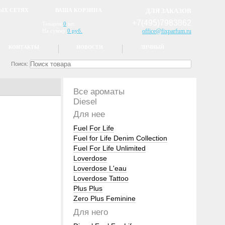
ЫХ СЕТЯХ
ВАША КОРЗИНА
ДЛЯ ЗАКАЗОВ
+7(495)7983862
Товаров
0
шт.
На сумму
0 руб.
office@fixparfum.ru
КОНТАКТЫ
НОВОСТИ
ЛИЧНЫЙ
Поиск:
Все ароматы
Diesel
Для нее
Fuel For Life
Fuel for Life Denim Collection
Fuel For Life Unlimited
Loverdose
Loverdose L'eau
Loverdose Tattoo
Plus Plus
Zero Plus Feminine
Для него