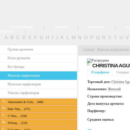
ПАРФЮМЕРИЯ
СКИДКИ
НОВИНКИ
ТО
КАБИНЕТ
A
B
C
D
E
F
G
H
I
J
K
L
M
N
O
P
Q
R
S
T
U
Группы ароматов
Главная
/
Женская парфюмерия
Ноты ароматов
CHRISTINA AGU
Все бренды
О парфюме
Скидки
Женская парфюмерия
Торговый дом:
Christina Agu
Мужская парфюмерия
Назначение:
Женский
Унисекс парфюмерия
Страна производства:
A
Abercrombie & Fitch,... (408)
Дата выпуска аромата:
B
Baby Phat,... (371)
Парфюмер:
C
C-Thru,... (558)
Средняя оценка:
D
D'Orsay,... (218)
E
E.Coudray,... (124)