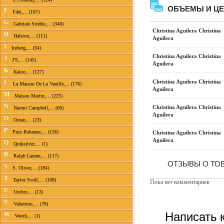
ОБЪЕМЫ И Ц
F
Fabi,... (107)
G
Gabriele Strehle,... (348)
Christina Aguilera Christina
H
Halston,... (111)
Aguilera
I
Iceberg,... (54)
Christina Aguilera Christina
J
J'S,... (145)
Aguilera
K
Kaloo,... (127)
Christina Aguilera Christina
L
La Maison De La Vanille,... (176)
Aguilera
M
Maison Martin,... (225)
N
Christina Aguilera Christina
Naomi Campbell,... (68)
Aguilera
O
Ocean,... (23)
P
Paco Rabanne,... (136)
Christina Aguilera Christina
Aguilera
Q
Quiksilver,... (1)
R
Ralph Lauren,... (117)
ОТЗЫВЫ О ТОВ
S
S. Oliver,... (184)
T
Taylor Swift,... (108)
Пока нет комментариев
U
Umbro,... (13)
V
Valentino,... (78)
Написать 
W
Worth,... (1)