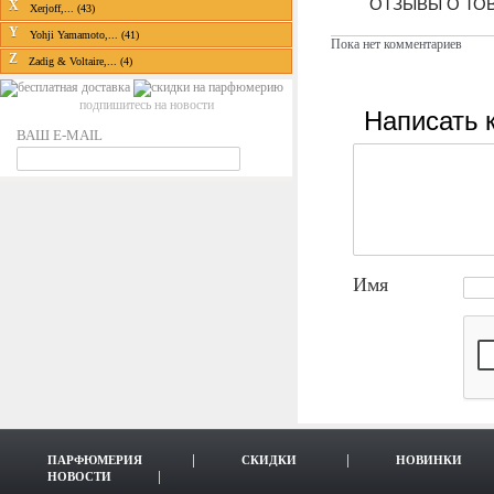
ОТЗЫВЫ О ТО
X
Xerjoff,... (43)
Y
Yohji Yamamoto,... (41)
Пока нет комментариев
Z
Zadig & Voltaire,... (4)
подпишитесь на новости
Написать 
ВАШ E-MAIL
Имя
ПАРФЮМЕРИЯ
СКИДКИ
НОВИНКИ
НОВОСТИ