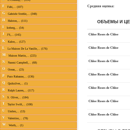
F
Средняя оценка:
Fabi,... (107)
G
Gabriele Strehle,... (348)
H
Halston,... (111)
ОБЪЕМЫ И Ц
I
Iceberg,... (54)
J
Chloe Roses de Chloe
J'S,... (145)
K
Kaloo,... (127)
L
Chloe Roses de Chloe
La Maison De La Vanille,... (176)
M
Maison Martin,... (225)
Chloe Roses de Chloe
N
Naomi Campbell,... (68)
O
Ocean,... (23)
Chloe Roses de Chloe
P
Paco Rabanne,... (136)
Q
Quiksilver,... (1)
Chloe Roses de Chloe
R
Ralph Lauren,... (117)
S
S. Oliver,... (184)
Chloe Roses de Chloe
T
Taylor Swift,... (108)
U
Umbro,... (13)
Chloe Roses de Chloe
V
Valentino,... (78)
W
Worth,... (1)