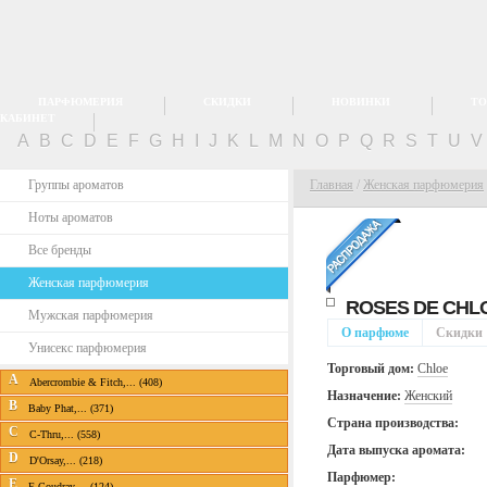
ПАРФЮМЕРИЯ
СКИДКИ
НОВИНКИ
ТО
КАБИНЕТ
A
B
C
D
E
F
G
H
I
J
K
L
M
N
O
P
Q
R
S
T
U
Группы ароматов
Главная
/
Женская парфюмерия
Ноты ароматов
Все бренды
Женская парфюмерия
ROSES DE CHL
Мужская парфюмерия
О парфюме
Скидки
Унисекс парфюмерия
Торговый дом:
Chloe
A
Abercrombie & Fitch,... (408)
Назначение:
Женский
B
Baby Phat,... (371)
Страна производства:
C
C-Thru,... (558)
Дата выпуска аромата:
D
D'Orsay,... (218)
Парфюмер:
E
E.Coudray,... (124)