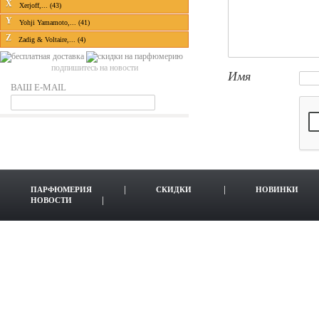
X
Xerjoff,... (43)
Y
Yohji Yamamoto,... (41)
Z
Zadig & Voltaire,... (4)
подпишитесь на новости
Имя
ВАШ E-MAIL
ПАРФЮМЕРИЯ
СКИДКИ
НОВИНКИ
НОВОСТИ