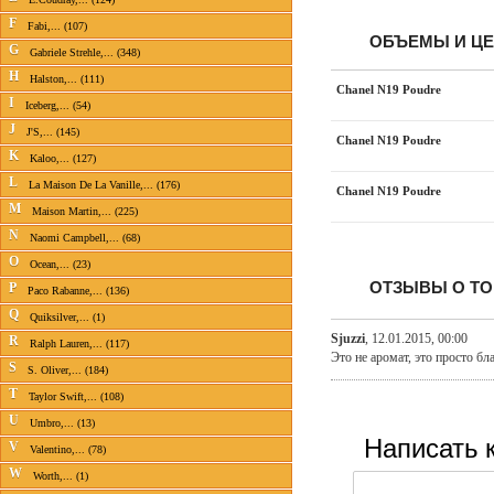
F
Fabi,... (107)
ОБЪЕМЫ И Ц
G
Gabriele Strehle,... (348)
H
Halston,... (111)
Chanel N19 Poudre
I
Iceberg,... (54)
J
J'S,... (145)
Chanel N19 Poudre
K
Kaloo,... (127)
L
La Maison De La Vanille,... (176)
Chanel N19 Poudre
M
Maison Martin,... (225)
N
Naomi Campbell,... (68)
O
Ocean,... (23)
ОТЗЫВЫ О ТО
P
Paco Rabanne,... (136)
Q
Quiksilver,... (1)
Sjuzzi
,
12.01.2015, 00:00
R
Ralph Lauren,... (117)
Это не аромат, это просто бл
S
S. Oliver,... (184)
T
Taylor Swift,... (108)
U
Umbro,... (13)
Написать 
V
Valentino,... (78)
W
Worth,... (1)