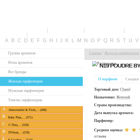
ПАРФЮМЕРИЯ
СКИДКИ
НОВИНКИ
ТО
КАБИНЕТ
A
B
C
D
E
F
G
H
I
J
K
L
M
N
O
P
Q
R
S
T
U
Группы ароматов
Главная
/
Женская парфюмерия
Ноты ароматов
N19 POUDRE B
Все бренды
О парфюме
Скидки
Женская парфюмерия
Торговый дом:
Chanel
Мужская парфюмерия
Назначение:
Женский
Унисекс парфюмерия
Страна производства:
A
Abercrombie & Fitch,... (408)
Дата выпуска аромата:
B
Baby Phat,... (371)
Парфюмер:
C
C-Thru,... (558)
Средняя оценка:
D
D'Orsay,... (218)
отзыва
E
E.Coudray,... (124)