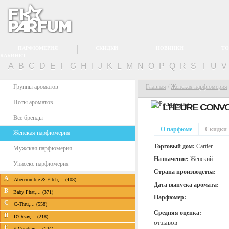
ПАРФЮМЕРИЯ
СКИДКИ
НОВИНКИ
ТО
КАБИНЕТ
A
B
C
D
E
F
G
H
I
J
K
L
M
N
O
P
Q
R
S
T
U
Группы ароматов
Главная
/
Женская парфюмерия
Ноты ароматов
L'HEURE CONVOI
Все бренды
О парфюме
Скидки
Женская парфюмерия
Торговый дом:
Cartier
Мужская парфюмерия
Назначение:
Женский
Унисекс парфюмерия
Страна производства:
A
Abercrombie & Fitch,... (408)
Дата выпуска аромата:
B
Baby Phat,... (371)
Парфюмер:
C
C-Thru,... (558)
Средняя оценка:
D
D'Orsay,... (218)
отзывов
E
E.Coudray,... (124)