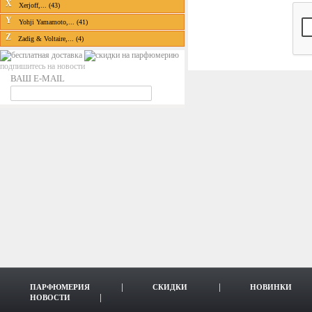
X
Xerjoff,... (43)
Y
Yohji Yamamoto,... (41)
Z
Zadig & Voltaire,... (4)
подпишитесь на новости
ВАШ E-MAIL
ПАРФЮМЕРИЯ
СКИДКИ
НОВИНКИ
НОВОСТИ