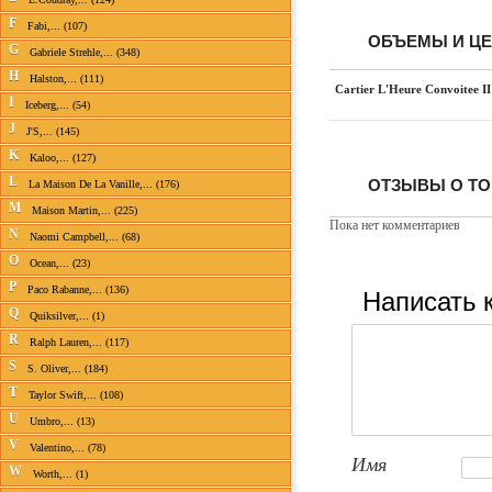
F
Fabi,... (107)
ОБЪЕМЫ И Ц
G
Gabriele Strehle,... (348)
H
Halston,... (111)
Cartier L'Heure Convoitee II
I
Iceberg,... (54)
J
J'S,... (145)
K
Kaloo,... (127)
L
ОТЗЫВЫ О ТОВ
La Maison De La Vanille,... (176)
M
Maison Martin,... (225)
Пока нет комментариев
N
Naomi Campbell,... (68)
O
Ocean,... (23)
P
Написать 
Paco Rabanne,... (136)
Q
Quiksilver,... (1)
R
Ralph Lauren,... (117)
S
S. Oliver,... (184)
T
Taylor Swift,... (108)
U
Umbro,... (13)
V
Valentino,... (78)
Имя
W
Worth,... (1)