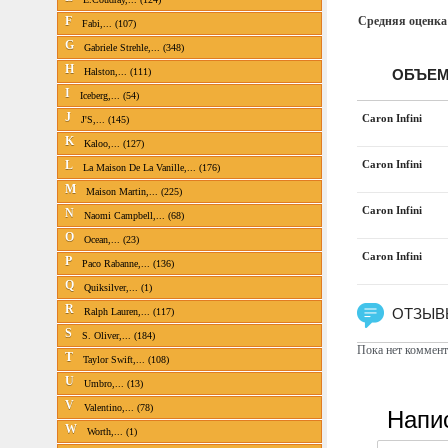
F
Средняя оценка
Fabi,... (107)
G
Gabriele Strehle,... (348)
H
Halston,... (111)
ОБЪЕМ
I
Iceberg,... (54)
J
Caron Infini
J'S,... (145)
K
Kaloo,... (127)
L
Caron Infini
La Maison De La Vanille,... (176)
M
Maison Martin,... (225)
Caron Infini
N
Naomi Campbell,... (68)
O
Ocean,... (23)
Caron Infini
P
Paco Rabanne,... (136)
Q
Quiksilver,... (1)
R
ОТЗЫВЫ
Ralph Lauren,... (117)
S
S. Oliver,... (184)
Пока нет коммент
T
Taylor Swift,... (108)
U
Umbro,... (13)
V
Valentino,... (78)
Напи
W
Worth,... (1)