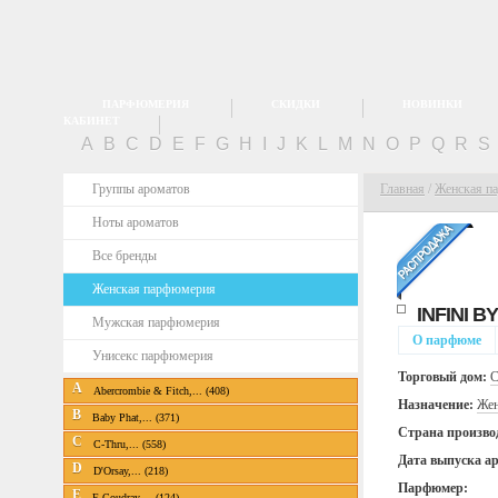
ПАРФЮМЕРИЯ
СКИДКИ
НОВИНКИ
КАБИНЕТ
A
B
C
D
E
F
G
H
I
J
K
L
M
N
O
P
Q
R
S
Группы ароматов
Главная
/
Женская п
Ноты ароматов
Все бренды
Женская парфюмерия
INFINI B
Мужская парфюмерия
О парфюме
Унисекс парфюмерия
Торговый дом:
C
A
Abercrombie & Fitch,... (408)
Назначение:
Жен
B
Baby Phat,... (371)
Страна произво
C
C-Thru,... (558)
Дата выпуска а
D
D'Orsay,... (218)
Парфюмер:
E
E.Coudray,... (124)