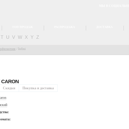
МЫ В СОЦИАЛЬН
ТОП ПРОДАЖ
РАСПРОДАЖА
ДОСТАВКА
T
U
V
W
X
Y
Z
арфюмерия
/
Infini
Y
CARON
Скидки
Покупка и доставка
aron
ский
дства:
ромата: