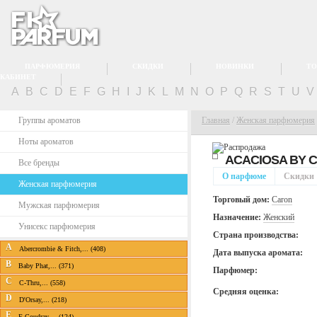
ПАРФЮМЕРИЯ
СКИДКИ
НОВИНКИ
ТО
КАБИНЕТ
A
B
C
D
E
F
G
H
I
J
K
L
M
N
O
P
Q
R
S
T
U
Группы ароматов
Главная
/
Женская парфюмерия
Ноты ароматов
ACACIOSA BY
Все бренды
О парфюме
Скидки
Женская парфюмерия
Торговый дом:
Caron
Мужская парфюмерия
Назначение:
Женский
Унисекс парфюмерия
Страна производства:
A
Abercrombie & Fitch,... (408)
Дата выпуска аромата:
B
Baby Phat,... (371)
Парфюмер:
C
C-Thru,... (558)
Средняя оценка:
D
D'Orsay,... (218)
E
E.Coudray,... (124)