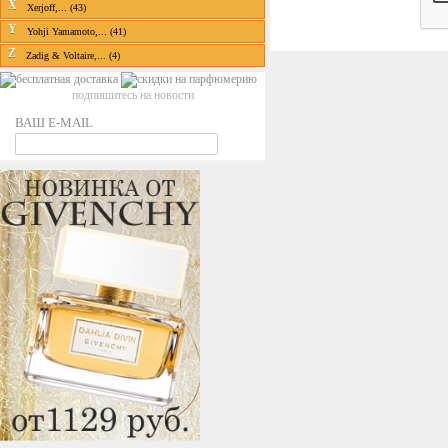
X
Xerjoff,... (43)
Y
Yohji Yamamoto,... (41)
Z
Zadig & Voltaire,... (4)
подпишитесь на новости
ВАШ E-MAIL