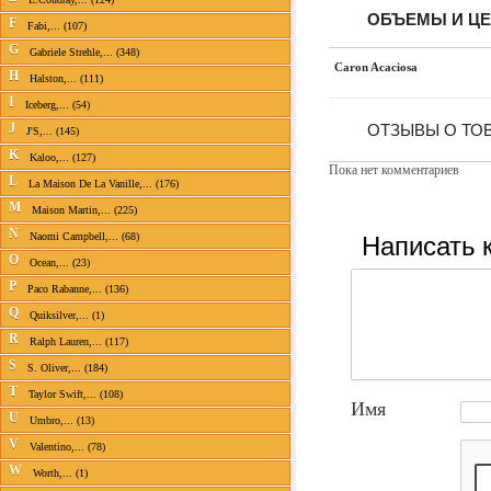
ОБЪЕМЫ И Ц
F
Fabi,... (107)
G
Gabriele Strehle,... (348)
Caron Acaciosa
H
Halston,... (111)
I
Iceberg,... (54)
J
ОТЗЫВЫ О ТО
J'S,... (145)
K
Kaloo,... (127)
Пока нет комментариев
L
La Maison De La Vanille,... (176)
M
Maison Martin,... (225)
N
Написать 
Naomi Campbell,... (68)
O
Ocean,... (23)
P
Paco Rabanne,... (136)
Q
Quiksilver,... (1)
R
Ralph Lauren,... (117)
S
S. Oliver,... (184)
T
Taylor Swift,... (108)
Имя
U
Umbro,... (13)
V
Valentino,... (78)
W
Worth,... (1)