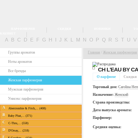
ПАРФЮМЕРИЯ
СКИДКИ
НОВИНКИ
ТО
КАБИНЕТ
A
B
C
D
E
F
G
H
I
J
K
L
M
N
O
P
Q
R
S
T
U
Группы ароматов
Главная
/
Женская парфюмерия
Ноты ароматов
CH L'EAU BY
CA
Все бренды
О парфюме
Скидки
Женская парфюмерия
Торговый дом:
Carolina Her
Мужская парфюмерия
Назначение:
Женский
Унисекс парфюмерия
Страна производства:
A
Abercrombie & Fitch,... (408)
Дата выпуска аромата:
B
Baby Phat,... (371)
Парфюмер:
C
C-Thru,... (558)
Средняя оценка:
D
D'Orsay,... (218)
E
E.Coudray,... (124)