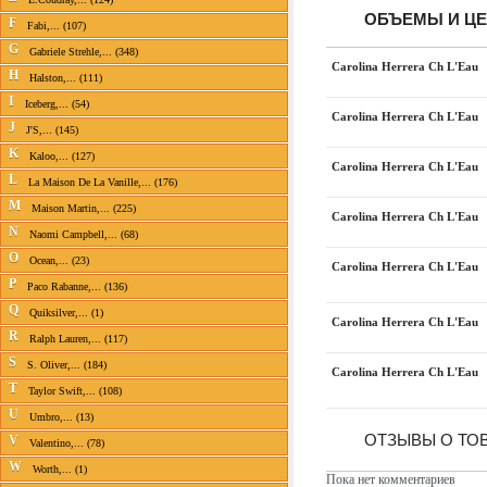
ОБЪЕМЫ И Ц
F
Fabi,... (107)
G
Gabriele Strehle,... (348)
Carolina Herrera Ch L'Eau
H
Halston,... (111)
I
Iceberg,... (54)
Carolina Herrera Ch L'Eau
J
J'S,... (145)
K
Kaloo,... (127)
Carolina Herrera Ch L'Eau
L
La Maison De La Vanille,... (176)
M
Maison Martin,... (225)
Carolina Herrera Ch L'Eau
N
Naomi Campbell,... (68)
O
Ocean,... (23)
Carolina Herrera Ch L'Eau
P
Paco Rabanne,... (136)
Q
Quiksilver,... (1)
Carolina Herrera Ch L'Eau
R
Ralph Lauren,... (117)
S
S. Oliver,... (184)
Carolina Herrera Ch L'Eau
T
Taylor Swift,... (108)
U
Umbro,... (13)
ОТЗЫВЫ О ТОВ
V
Valentino,... (78)
W
Worth,... (1)
Пока нет комментариев