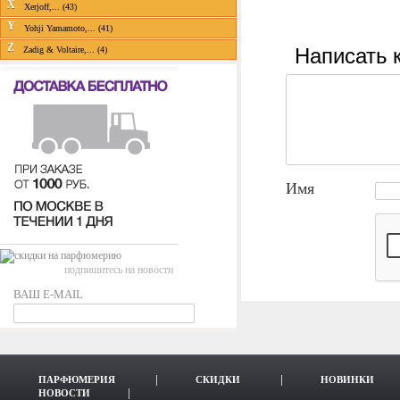
X
Xerjoff,... (43)
Y
Yohji Yamamoto,... (41)
Z
Написать 
Zadig & Voltaire,... (4)
Имя
подпишитесь на новости
ВАШ E-MAIL
ПАРФЮМЕРИЯ
СКИДКИ
НОВИНКИ
НОВОСТИ