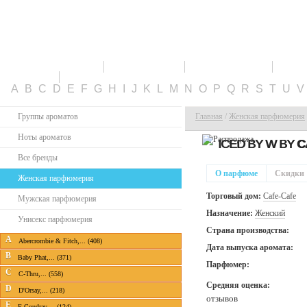
ПАРФЮМЕРИЯ
СКИДКИ
НОВИНКИ
ТО
КАБИНЕТ
A
B
C
D
E
F
G
H
I
J
K
L
M
N
O
P
Q
R
S
T
U
Группы ароматов
Главная
/
Женская парфюмерия
Ноты ароматов
ICED BY W BY
C
Все бренды
О парфюме
Скидки
Женская парфюмерия
Торговый дом:
Cafe-Cafe
Мужская парфюмерия
Назначение:
Женский
Унисекс парфюмерия
Страна производства:
A
Abercrombie & Fitch,... (408)
Дата выпуска аромата:
B
Baby Phat,... (371)
Парфюмер:
C
C-Thru,... (558)
Средняя оценка:
D
D'Orsay,... (218)
отзывов
E
E.Coudray,... (124)