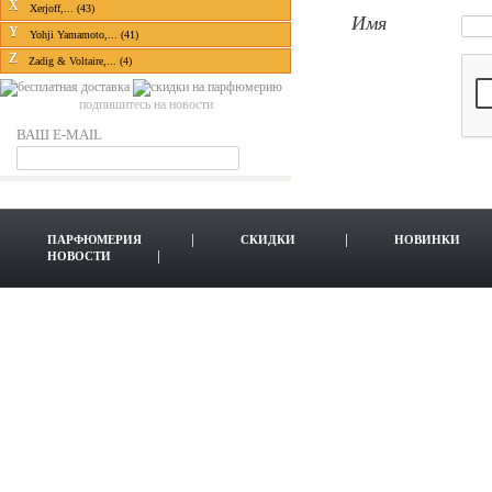
X
Xerjoff,... (43)
Имя
Y
Yohji Yamamoto,... (41)
Z
Zadig & Voltaire,... (4)
подпишитесь на новости
ВАШ E-MAIL
ПАРФЮМЕРИЯ
СКИДКИ
НОВИНКИ
НОВОСТИ