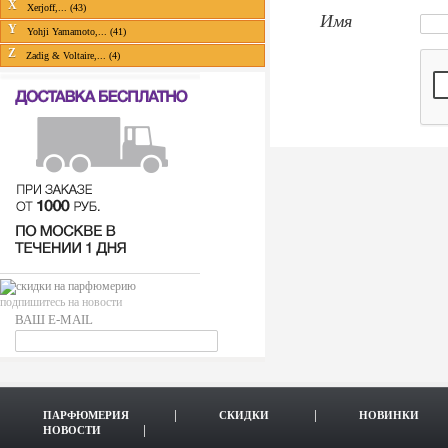
X
Xerjoff,... (43)
Имя
Y
Yohji Yamamoto,... (41)
Z
Zadig & Voltaire,... (4)
подпишитесь на новости
ВАШ E-MAIL
ПАРФЮМЕРИЯ
СКИДКИ
НОВИНКИ
НОВОСТИ