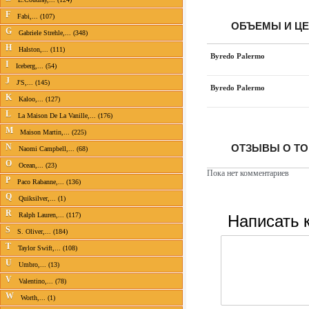
F
Fabi,... (107)
ОБЪЕМЫ И Ц
G
Gabriele Strehle,... (348)
H
Halston,... (111)
Byredo Palermo
I
Iceberg,... (54)
J
J'S,... (145)
Byredo Palermo
K
Kaloo,... (127)
L
La Maison De La Vanille,... (176)
M
Maison Martin,... (225)
ОТЗЫВЫ О ТО
N
Naomi Campbell,... (68)
O
Ocean,... (23)
Пока нет комментариев
P
Paco Rabanne,... (136)
Q
Quiksilver,... (1)
R
Написать 
Ralph Lauren,... (117)
S
S. Oliver,... (184)
T
Taylor Swift,... (108)
U
Umbro,... (13)
V
Valentino,... (78)
W
Worth,... (1)