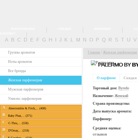
ПАРФЮМЕРИЯ
СКИДКИ
НОВИНКИ
ТО
КАБИНЕТ
A
B
C
D
E
F
G
H
I
J
K
L
M
N
O
P
Q
R
S
T
U
Группы ароматов
Главная
/
Женская парфюмерия
Ноты ароматов
PALERMO BY
B
Все бренды
О парфюме
Скидки
Женская парфюмерия
Торговый дом:
Byredo
Мужская парфюмерия
Назначение:
Женский
Унисекс парфюмерия
Страна производства:
A
Abercrombie & Fitch,... (408)
Дата выпуска аромата:
B
Baby Phat,... (371)
Парфюмер:
C
C-Thru,... (558)
Средняя оценка:
D
D'Orsay,... (218)
отзывов
E
E.Coudray,... (124)