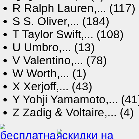
R
Ralph Lauren,... (117)
S
S. Oliver,... (184)
T
Taylor Swift,... (108)
U
Umbro,... (13)
V
Valentino,... (78)
W
Worth,... (1)
X
Xerjoff,... (43)
Y
Yohji Yamamoto,... (41
Z
Zadig & Voltaire,... (4)