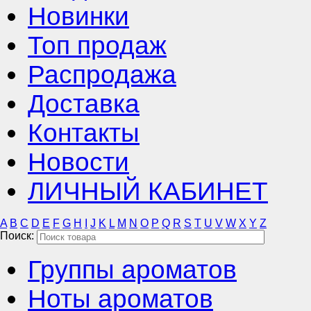
Новинки
Топ продаж
Распродажа
Доставка
Контакты
Новости
ЛИЧНЫЙ КАБИНЕТ
A
B
C
D
E
F
G
H
I
J
K
L
M
N
O
P
Q
R
S
T
U
V
W
X
Y
Z
Поиск:
Группы ароматов
Ноты ароматов