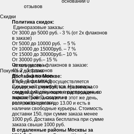
основании
0
отзывов
Скидки
Политика скидок:
Единоразовые заказы:
От 3000 до 5000 руб. - 3 % (от 2х флаконов
в заказе)
От 5000 до 10000 руб. – 5 %
От 10000 до 15000руб. – 7 %
От 15000 до 30000руб.– 10 %
От 30000 руб.– 15 %
От количества флаконов в заказе:
Читать далее »
4% 2 - 3 флаконов
Покупка и доставка
6% 4 - 5 флаконов
Доставка по Москве:
8% 6 - 9 флаконов
в пределах МКАД осуществляется
Скидки не суммируются. На товары со
курьерской службой, как правило на
скидкой (участвующие в распродаже, со
следующий день после подтверждения
знаком "Sale"), скидки не
параметров заказа или в этот же день,
распространяются.
если заказ сделан до 13.00 и есть в
наличии свободные курьеры. Стоимость
доставки 150, при сумме заказа менее
1000 руб. Доставка бесплатна при сумме
заказа свыше 1000 руб.
В отдаленные районы Москвы за