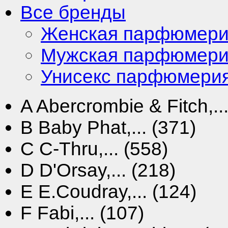
Все бренды
Женская парфюмер
Мужская парфюмер
Унисекс парфюмери
A
Abercrombie & Fitch,...
B
Baby Phat,... (371)
C
C-Thru,... (558)
D
D'Orsay,... (218)
E
E.Coudray,... (124)
F
Fabi,... (107)