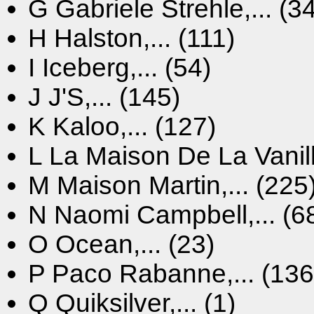
G
Gabriele Strehle,... (3
H
Halston,... (111)
I
Iceberg,... (54)
J
J'S,... (145)
K
Kaloo,... (127)
L
La Maison De La Vanille
M
Maison Martin,... (225
N
Naomi Campbell,... (6
O
Ocean,... (23)
P
Paco Rabanne,... (136
Q
Quiksilver,... (1)