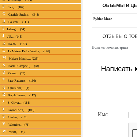
ОБЪЕМЫ И Ц
F
Fabi,... (107)
G
Gabriele Strehle,... (348)
Byblos Mare
H
Halston,... (111)
I
Iceberg,... (54)
J
ОТЗЫВЫ О ТО
J'S,... (145)
K
Kaloo,... (127)
Пока нет комментариев
L
La Maison De La Vanille,... (176)
M
Maison Martin,... (225)
N
Написать 
Naomi Campbell,... (68)
O
Ocean,... (23)
P
Paco Rabanne,... (136)
Q
Quiksilver,... (1)
R
Ralph Lauren,... (117)
S
S. Oliver,... (184)
T
Taylor Swift,... (108)
Имя
U
Umbro,... (13)
V
Valentino,... (78)
W
Worth,... (1)