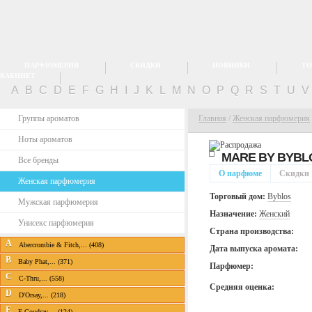
ПАРФЮМЕРИЯ
СКИДКИ
НОВИНКИ
ТО
КАБИНЕТ
A
B
C
D
E
F
G
H
I
J
K
L
M
N
O
P
Q
R
S
T
U
Группы ароматов
Главная
/
Женская парфюмерия
Ноты ароматов
MARE BY
BYBL
Все бренды
О парфюме
Скидки
Женская парфюмерия
Торговый дом:
Byblos
Мужская парфюмерия
Назначение:
Женский
Унисекс парфюмерия
Страна производства:
A
Abercrombie & Fitch,... (408)
Дата выпуска аромата:
B
Baby Phat,... (371)
Парфюмер:
C
C-Thru,... (558)
Средняя оценка:
D
D'Orsay,... (218)
E
E.Coudray,... (124)