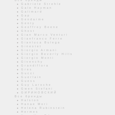
Все бренды
Gabriele Strehle
Gale Hayman
Galimard
Gap
Gendarme
Genty
Geoffrey Beene
Ghost
Gian Marco Venturi
Gianfranco Ferre
Gianluca Bulega
Ginestet
Giorgio Armani
Giorgio Beverly Hills
Giorgio Monti
Givenchy
Grandiflora
Gres
Gucci
Guerlain
Guess
Guy Laroche
Gwen Stefani
GИРИНОВСКИЙ
Все бренды
Halston
Hanae Mori
Helena Rubinstein
Hermes