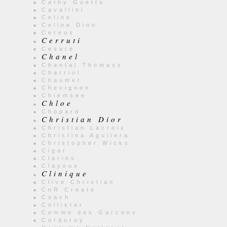
Cathy Guetta
Cavallini
Celine
Celine Dion
Cereus
Cerruti
Cesare
Chanel
Chantal Thomass
Charriol
Chaumet
Chevignon
Chiemsee
Chloe
Chopard
Christian Dior
Christian Lacroix
Christina Aguilera
Christopher Wicks
Cigar
Clarins
Clayeux
Clinique
Clive Christian
CnR Create
Coach
Collistar
Comme des Garcons
Corduroy