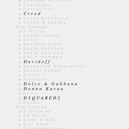
Costume National
Courreges
Courvoisier
Creed
Custo Barcelona
Czech & Speake
Все бренды
D'Orsay
Daddy Yankee
Dana
Danielle Steel
David Beckham
David Jourquin
David YURMAN
Davidoff
Desperate Housewives
Devota Lomba
Diesel
Diptyque
Dolce & Gabbana
Donna Karan
Dorin
DSQUARED2
Ducati
Все бренды
E.Coudray
Ed Hardy
Eight & Bob
Elie Saab
Elizabeth Arden