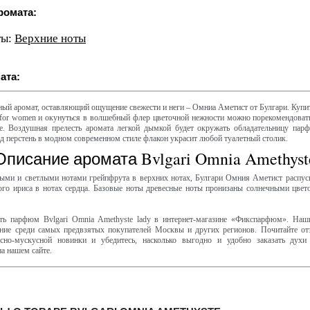
ромата:
ты:
Верхние ноты
ата:
ный аромат, оставляющий ощущение свежести и неги – Омниа Аметист от Булгари. Купи
 for women и окунуться в волшебный флер цветочной нежности можно порекомендоват
. Воздушная прелесть аромата легкой дымкой будет окружать обладательницу парф
д перстень в модном современном стиле флакон украсит любой туалетный столик.
Описание аромата Bvlgari Omnia Amethyst
ыми и светлыми нотами грейпфрута в верхних нотах, Булгари Омния Аметист распуск
ного ириса в нотах сердца. Базовые ноты древесные ноты пронизаны солнечными цве
ть парфюм Bvlgari Omnia Amethyste lady в интернет-магазине «Фикспарфюм». Наш
ание среди самых предвзятых покупателей Москвы и других регионов. Почитайте от
есно-мускусной новинки и убедитесь, насколько выгодно и удобно заказать духи 
 на нашем сайте.