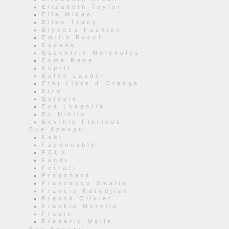
Elizabeth Taylor
Ella Mikao
Ellen Tracy
Elysees Fashion
Emilio Pucci
Escada
Escentric Molecules
Esme Rene
Esprit
Estee Lauder
Etat Libre d`Orange
Etro
Eutopie
Eva Longoria
Ex Nihilo
Exvinis Floribus
Все бренды
Fabi
Faconnable
FCUK
Fendi
Ferrari
Fragonard
Francesco Smalto
Francis Kurkdjian
Franck Olivier
Frankie Morello
Frapin
Frederic Malle