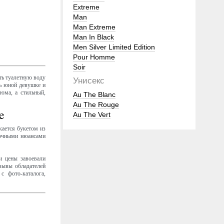
Extreme
Man
Man Extreme
Man In Black
Men Silver Limited Edition
Pour Homme
Soir
ть туалетную воду
Унисекс
ь юной девушке и
юма, а стильный,
Au The Blanc
Au The Rouge
e
Au The Vert
ается букетом из
точными нюансами
и цены завоевали
зывы обладателей
с фото-каталога,