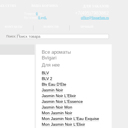
ЫХ СЕТЯХ
ВАША КОРЗИНА
ДЛЯ ЗАКАЗОВ
+7(495)7983862
Товаров
0
шт.
На сумму
0 руб.
office@fixparfum.ru
КОНТАКТЫ
НОВОСТИ
ЛИЧНЫЙ
Поиск:
Все ароматы
Bvlgari
Для нее
BLV
BLV 2
Blv Eau D'Ete
Jasmin Noir
Jasmin Noir L'Elixir
Jasmin Noir L'Essence
Jasmin Noir Mon
Mon Jasmin Noir
Mon Jasmin Noir L'Eau Exquise
Mon Jasmin Noir L'Elixir