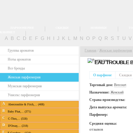
ПАРФЮМЕРИЯ
СКИДКИ
НОВИНКИ
ТО
КАБИНЕТ
A
B
C
D
E
F
G
H
I
J
K
L
M
N
O
P
Q
R
S
T
U
Группы ароматов
Главная
/
Женская парфюмерия
Ноты ароматов
EAU TROUBLE 
Все бренды
О парфюме
Скидки
Женская парфюмерия
Торговый дом:
Brecourt
Мужская парфюмерия
Назначение:
Женский
Унисекс парфюмерия
Страна производства:
A
Abercrombie & Fitch,... (408)
Дата выпуска аромата:
B
Baby Phat,... (371)
Парфюмер:
C
C-Thru,... (558)
Средняя оценка:
D
D'Orsay,... (218)
отзывов
E
E.Coudray,... (124)