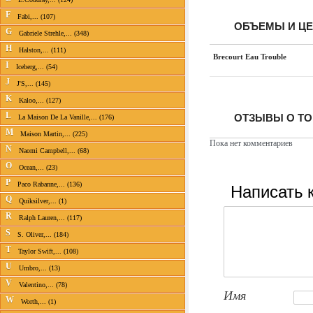
F
Fabi,... (107)
ОБЪЕМЫ И Ц
G
Gabriele Strehle,... (348)
H
Halston,... (111)
Brecourt Eau Trouble
I
Iceberg,... (54)
J
J'S,... (145)
K
Kaloo,... (127)
L
ОТЗЫВЫ О ТО
La Maison De La Vanille,... (176)
M
Maison Martin,... (225)
Пока нет комментариев
N
Naomi Campbell,... (68)
O
Ocean,... (23)
P
Написать 
Paco Rabanne,... (136)
Q
Quiksilver,... (1)
R
Ralph Lauren,... (117)
S
S. Oliver,... (184)
T
Taylor Swift,... (108)
U
Umbro,... (13)
V
Valentino,... (78)
Имя
W
Worth,... (1)