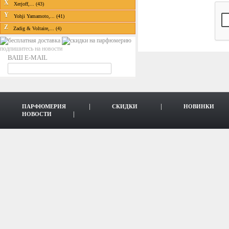
X
Xerjoff,... (43)
Y
Yohji Yamamoto,... (41)
Z
Zadig & Voltaire,... (4)
подпишитесь на новости
ВАШ E-MAIL
ПАРФЮМЕРИЯ
СКИДКИ
НОВИНКИ
НОВОСТИ