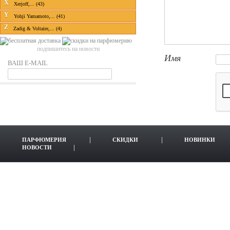
X
Xerjoff,... (43)
Y
Yohji Yamamoto,... (41)
Z
Zadig & Voltaire,... (4)
подпишитесь на новости
Имя
ВАШ E-MAIL
ПАРФЮМЕРИЯ
СКИДКИ
НОВИНКИ
НОВОСТИ