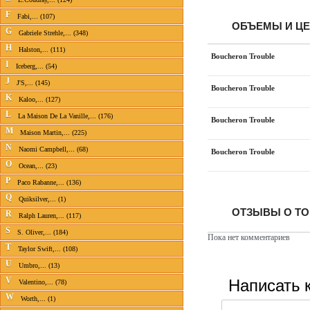
F
Fabi,... (107)
ОБЪЕМЫ И Ц
G
Gabriele Strehle,... (348)
H
Halston,... (111)
Boucheron Trouble
I
Iceberg,... (54)
J
J'S,... (145)
Boucheron Trouble
K
Kaloo,... (127)
L
La Maison De La Vanille,... (176)
Boucheron Trouble
M
Maison Martin,... (225)
N
Naomi Campbell,... (68)
Boucheron Trouble
O
Ocean,... (23)
P
Paco Rabanne,... (136)
Q
Quiksilver,... (1)
ОТЗЫВЫ О ТО
R
Ralph Lauren,... (117)
S
S. Oliver,... (184)
Пока нет комментариев
T
Taylor Swift,... (108)
U
Umbro,... (13)
Написать 
V
Valentino,... (78)
W
Worth,... (1)