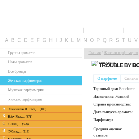
ПАРФЮМЕРИЯ
СКИДКИ
НОВИНКИ
ТО
КАБИНЕТ
A
B
C
D
E
F
G
H
I
J
K
L
M
N
O
P
Q
R
S
T
U
Группы ароматов
Главная
/
Женская парфюмерия
Ноты ароматов
TROUBLE BY
B
Все бренды
О парфюме
Скидки
Женская парфюмерия
Торговый дом:
Boucheron
Мужская парфюмерия
Назначение:
Женский
Унисекс парфюмерия
Страна производства:
A
Abercrombie & Fitch,... (408)
Дата выпуска аромата:
B
Baby Phat,... (371)
Парфюмер:
C
C-Thru,... (558)
Средняя оценка:
D
D'Orsay,... (218)
отзывов
E
E.Coudray,... (124)