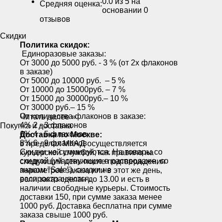
0.0
из 5 на
Средняя оценка:
основании
0
отзывов
Скидки
Политика скидок:
Единоразовые заказы:
От 3000 до 5000 руб. - 3 % (от 2х флаконов
в заказе)
От 5000 до 10000 руб. – 5 %
От 10000 до 15000руб. – 7 %
От 15000 до 30000руб.– 10 %
От 30000 руб.– 15 %
От количества флаконов в заказе:
Читать далее »
4% 2 - 3 флаконов
Покупка и доставка
6% 4 - 5 флаконов
Доставка по Москве:
8% 6 - 9 флаконов
в пределах МКАД осуществляется
Скидки не суммируются. На товары со
курьерской службой, как правило на
скидкой (участвующие в распродаже, со
следующий день после подтверждения
знаком "Sale"), скидки не
параметров заказа или в этот же день,
распространяются.
если заказ сделан до 13.00 и есть в
наличии свободные курьеры. Стоимость
доставки 150, при сумме заказа менее
1000 руб. Доставка бесплатна при сумме
заказа свыше 1000 руб.