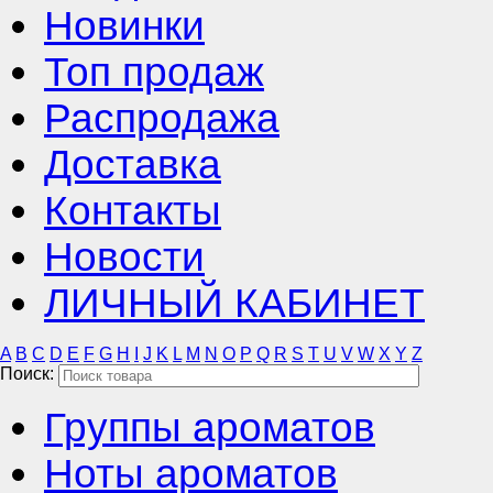
Новинки
Топ продаж
Распродажа
Доставка
Контакты
Новости
ЛИЧНЫЙ КАБИНЕТ
A
B
C
D
E
F
G
H
I
J
K
L
M
N
O
P
Q
R
S
T
U
V
W
X
Y
Z
Поиск:
Группы ароматов
Ноты ароматов