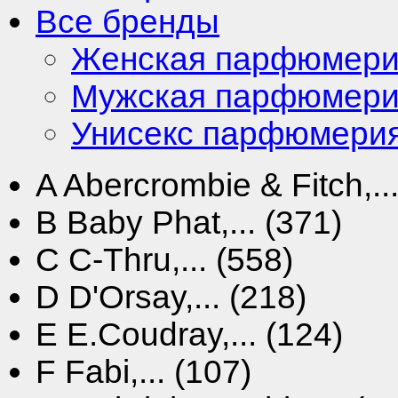
Все бренды
Женская парфюмер
Мужская парфюмер
Унисекс парфюмери
A
Abercrombie & Fitch,...
B
Baby Phat,... (371)
C
C-Thru,... (558)
D
D'Orsay,... (218)
E
E.Coudray,... (124)
F
Fabi,... (107)