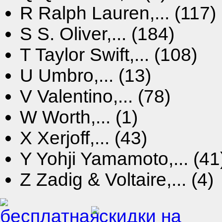
R
Ralph Lauren,... (117)
S
S. Oliver,... (184)
T
Taylor Swift,... (108)
U
Umbro,... (13)
V
Valentino,... (78)
W
Worth,... (1)
X
Xerjoff,... (43)
Y
Yohji Yamamoto,... (41
Z
Zadig & Voltaire,... (4)