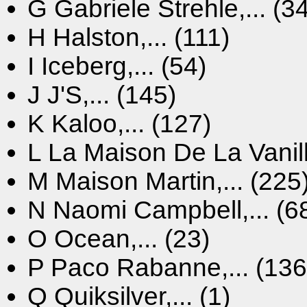
G
Gabriele Strehle,... (3
H
Halston,... (111)
I
Iceberg,... (54)
J
J'S,... (145)
K
Kaloo,... (127)
L
La Maison De La Vanille
M
Maison Martin,... (225
N
Naomi Campbell,... (6
O
Ocean,... (23)
P
Paco Rabanne,... (136
Q
Quiksilver,... (1)