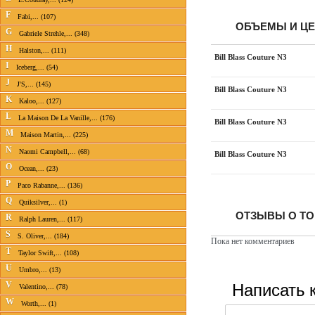
F
Fabi,... (107)
ОБЪЕМЫ И Ц
G
Gabriele Strehle,... (348)
H
Halston,... (111)
Bill Blass Couture N3
I
Iceberg,... (54)
J
J'S,... (145)
Bill Blass Couture N3
K
Kaloo,... (127)
L
La Maison De La Vanille,... (176)
Bill Blass Couture N3
M
Maison Martin,... (225)
N
Naomi Campbell,... (68)
Bill Blass Couture N3
O
Ocean,... (23)
P
Paco Rabanne,... (136)
Q
Quiksilver,... (1)
ОТЗЫВЫ О ТОВ
R
Ralph Lauren,... (117)
S
S. Oliver,... (184)
Пока нет комментариев
T
Taylor Swift,... (108)
U
Umbro,... (13)
Написать 
V
Valentino,... (78)
W
Worth,... (1)