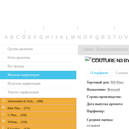
ПАРФЮМЕРИЯ
СКИДКИ
НОВИНКИ
ТО
КАБИНЕТ
A
B
C
D
E
F
G
H
I
J
K
L
M
N
O
P
Q
R
S
T
U
Группы ароматов
Главная
/
Женская парфюмерия
Ноты ароматов
COUTURE N3 B
Все бренды
О парфюме
Скидки
Женская парфюмерия
Торговый дом:
Bill Blass
Мужская парфюмерия
Назначение:
Женский
Унисекс парфюмерия
Страна производства:
A
Abercrombie & Fitch,... (408)
Дата выпуска аромата:
B
Baby Phat,... (371)
Парфюмер:
C
C-Thru,... (558)
Средняя оценка:
D
D'Orsay,... (218)
отзывов
E
E.Coudray,... (124)