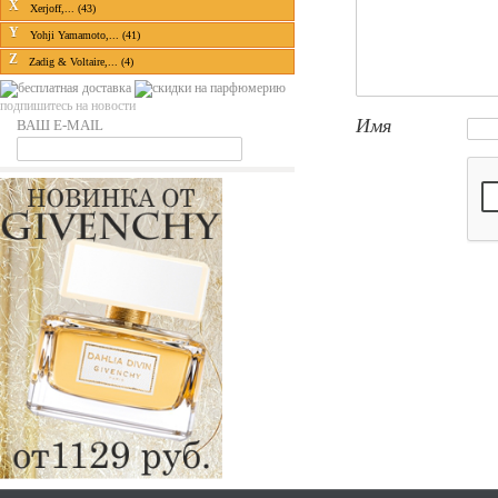
X
Xerjoff,... (43)
Y
Yohji Yamamoto,... (41)
Z
Zadig & Voltaire,... (4)
подпишитесь на новости
Имя
ВАШ E-MAIL