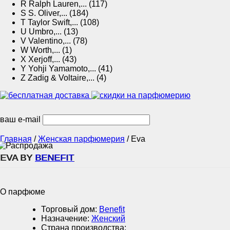
R
Ralph Lauren,... (117)
S
S. Oliver,... (184)
T
Taylor Swift,... (108)
U
Umbro,... (13)
V
Valentino,... (78)
W
Worth,... (1)
X
Xerjoff,... (43)
Y
Yohji Yamamoto,... (41)
Z
Zadig & Voltaire,... (4)
ваш e-mail
Главная
/
Женская парфюмерия
/
Eva
EVA BY
BENEFIT
О парфюме
Торговый дом:
Benefit
Назначение:
Женский
Страна производства: