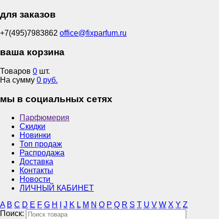
для заказов
+7(495)7983862
office@fixparfum.ru
ваша корзина
Товаров
0
шт.
На сумму
0 руб.
мы в социальных сетях
Парфюмерия
Скидки
Новинки
Топ продаж
Распродажа
Доставка
Контакты
Новости
ЛИЧНЫЙ КАБИНЕТ
A
B
C
D
E
F
G
H
I
J
K
L
M
N
O
P
Q
R
S
T
U
V
W
X
Y
Z
Поиск: