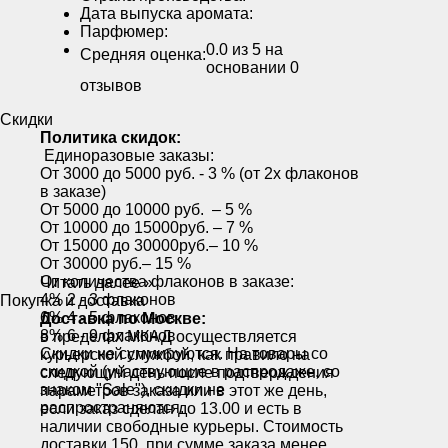
Дата выпуска аромата:
Парфюмер:
0.0
из 5 на
Средняя оценка:
основании
0
отзывов
Скидки
Политика скидок:
Единоразовые заказы:
От 3000 до 5000 руб. - 3 % (от 2х флаконов
в заказе)
От 5000 до 10000 руб. – 5 %
От 10000 до 15000руб. – 7 %
От 15000 до 30000руб.– 10 %
От 30000 руб.– 15 %
От количества флаконов в заказе:
Читать далее »
4% 2 - 3 флаконов
Покупка и доставка
6% 4 - 5 флаконов
Доставка по Москве:
8% 6 - 9 флаконов
в пределах МКАД осуществляется
Скидки не суммируются. На товары со
курьерской службой, как правило на
скидкой (участвующие в распродаже, со
следующий день после подтверждения
знаком "Sale"), скидки не
параметров заказа или в этот же день,
распространяются.
если заказ сделан до 13.00 и есть в
наличии свободные курьеры. Стоимость
доставки 150, при сумме заказа менее