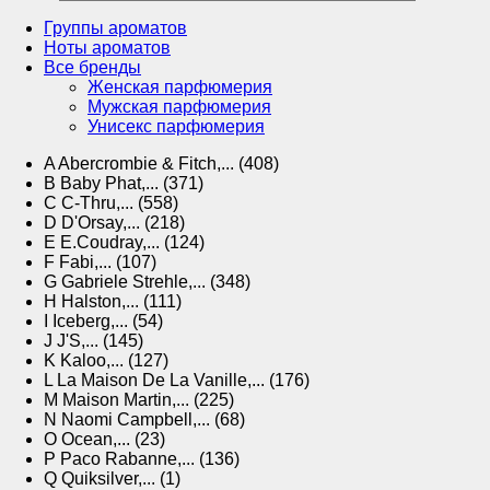
Группы ароматов
Ноты ароматов
Все бренды
Женская парфюмерия
Мужская парфюмерия
Унисекс парфюмерия
A
Abercrombie & Fitch,... (408)
B
Baby Phat,... (371)
C
C-Thru,... (558)
D
D'Orsay,... (218)
E
E.Coudray,... (124)
F
Fabi,... (107)
G
Gabriele Strehle,... (348)
H
Halston,... (111)
I
Iceberg,... (54)
J
J'S,... (145)
K
Kaloo,... (127)
L
La Maison De La Vanille,... (176)
M
Maison Martin,... (225)
N
Naomi Campbell,... (68)
O
Ocean,... (23)
P
Paco Rabanne,... (136)
Q
Quiksilver,... (1)