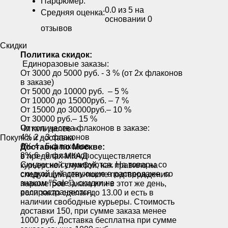
Парфюмер:
0.0
из 5 на
Средняя оценка:
основании
0
отзывов
Скидки
Политика скидок:
Единоразовые заказы:
От 3000 до 5000 руб. - 3 % (от 2х флаконов
в заказе)
От 5000 до 10000 руб. – 5 %
От 10000 до 15000руб. – 7 %
От 15000 до 30000руб.– 10 %
От 30000 руб.– 15 %
От количества флаконов в заказе:
Читать далее »
4% 2 - 3 флаконов
Покупка и доставка
6% 4 - 5 флаконов
Доставка по Москве:
8% 6 - 9 флаконов
в пределах МКАД осуществляется
Скидки не суммируются. На товары со
курьерской службой, как правило на
скидкой (участвующие в распродаже, со
следующий день после подтверждения
знаком "Sale"), скидки не
параметров заказа или в этот же день,
распространяются.
если заказ сделан до 13.00 и есть в
наличии свободные курьеры. Стоимость
доставки 150, при сумме заказа менее
1000 руб. Доставка бесплатна при сумме