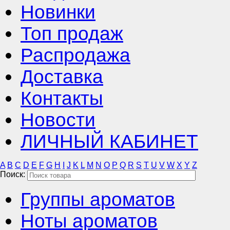
Новинки
Топ продаж
Распродажа
Доставка
Контакты
Новости
ЛИЧНЫЙ КАБИНЕТ
A
B
C
D
E
F
G
H
I
J
K
L
M
N
O
P
Q
R
S
T
U
V
W
X
Y
Z
Поиск:
Группы ароматов
Ноты ароматов