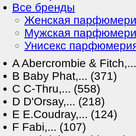
Все бренды
Женская парфюмер
Мужская парфюмер
Унисекс парфюмери
A
Abercrombie & Fitch,...
B
Baby Phat,... (371)
C
C-Thru,... (558)
D
D'Orsay,... (218)
E
E.Coudray,... (124)
F
Fabi,... (107)