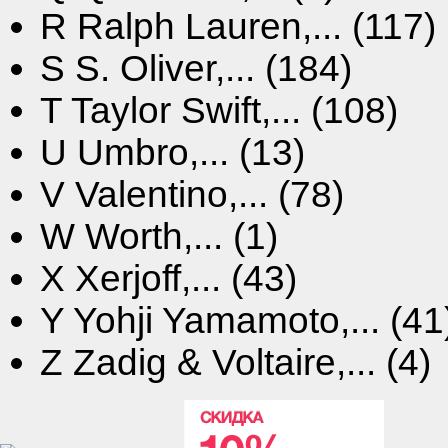
R
Ralph Lauren,... (117)
S
S. Oliver,... (184)
T
Taylor Swift,... (108)
U
Umbro,... (13)
V
Valentino,... (78)
W
Worth,... (1)
X
Xerjoff,... (43)
Y
Yohji Yamamoto,... (41
Z
Zadig & Voltaire,... (4)