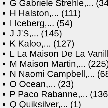
G
Gabriele Strehle,... (3
H
Halston,... (111)
I
Iceberg,... (54)
J
J'S,... (145)
K
Kaloo,... (127)
L
La Maison De La Vanille
M
Maison Martin,... (225
N
Naomi Campbell,... (6
O
Ocean,... (23)
P
Paco Rabanne,... (136
Q
Quiksilver,... (1)