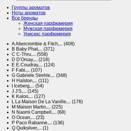
Группы ароматов
Ноты ароматов
Все бренды
Женская парфюмерия
Мужская парфюмерия
Унисекс парфюмерия
A
Abercrombie & Fitch,... (408)
B
Baby Phat,... (371)
C
C-Thru,... (558)
D
D'Orsay,... (218)
E
E.Coudray,... (124)
F
Fabi,... (107)
G
Gabriele Strehle,... (348)
H
Halston,... (111)
I
Iceberg,... (54)
J
J'S,... (145)
K
Kaloo,... (127)
L
La Maison De La Vanille,... (176)
M
Maison Martin,... (225)
N
Naomi Campbell,... (68)
O
Ocean,... (23)
P
Paco Rabanne,... (136)
Q
Quiksilver,... (1)