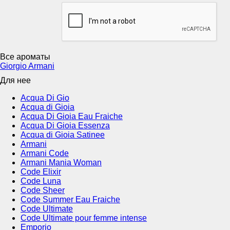
Все ароматы
Giorgio Armani
Для нее
Acqua Di Gio
Acqua di Gioia
Acqua Di Gioia Eau Fraiche
Acqua Di Gioia Essenza
Acqua di Gioia Satinee
Armani
Armani Code
Armani Mania Woman
Code Elixir
Code Luna
Code Sheer
Code Summer Eau Fraiche
Code Ultimate
Code Ultimate pour femme intense
Emporio