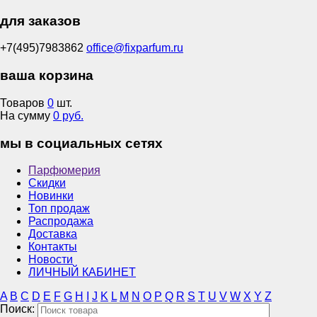
для заказов
+7(495)7983862
office@fixparfum.ru
ваша корзина
Товаров
0
шт.
На сумму
0 руб.
мы в социальных сетях
Парфюмерия
Скидки
Новинки
Топ продаж
Распродажа
Доставка
Контакты
Новости
ЛИЧНЫЙ КАБИНЕТ
A
B
C
D
E
F
G
H
I
J
K
L
M
N
O
P
Q
R
S
T
U
V
W
X
Y
Z
Поиск: