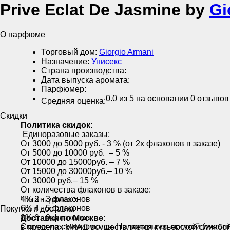
Prive Eclat De Jasmine by
Gi
О парфюме
Торговый дом:
Giorgio Armani
Назначение:
Унисекс
Страна производства:
Дата выпуска аромата:
Парфюмер:
0.0
из 5 на основании
0
отзывов
Средняя оценка:
Скидки
Политика скидок:
Единоразовые заказы:
От 3000 до 5000 руб. - 3 % (от 2х флаконов в заказе)
От 5000 до 10000 руб. – 5 %
От 10000 до 15000руб. – 7 %
От 15000 до 30000руб.– 10 %
От 30000 руб.– 15 %
От количества флаконов в заказе:
4% 2 - 3 флаконов
Читать далее »
6% 4 - 5 флаконов
Покупка и доставка
8% 6 - 9 флаконов
Доставка по Москве:
Скидки не суммируются. На товары со скидкой (участ
в пределах МКАД осуществляется курьерской службой