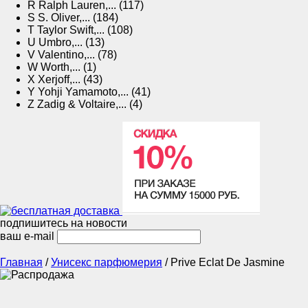
R
Ralph Lauren,... (117)
S
S. Oliver,... (184)
T
Taylor Swift,... (108)
U
Umbro,... (13)
V
Valentino,... (78)
W
Worth,... (1)
X
Xerjoff,... (43)
Y
Yohji Yamamoto,... (41)
Z
Zadig & Voltaire,... (4)
подпишитесь на новости
ваш e-mail
Главная
/
Унисекс парфюмерия
/
Prive Eclat De Jasmine