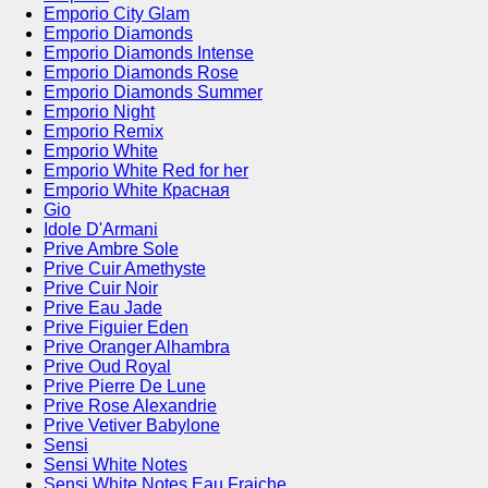
Emporio City Glam
Emporio Diamonds
Emporio Diamonds Intense
Emporio Diamonds Rose
Emporio Diamonds Summer
Emporio Night
Emporio Remix
Emporio White
Emporio White Red for her
Emporio White Красная
Gio
Idole D'Armani
Prive Ambre Sole
Prive Cuir Amethyste
Prive Cuir Noir
Prive Eau Jade
Prive Figuier Eden
Prive Oranger Alhambra
Prive Oud Royal
Prive Pierre De Lune
Prive Rose Alexandrie
Prive Vetiver Babylone
Sensi
Sensi White Notes
Sensi White Notes Eau Fraiche