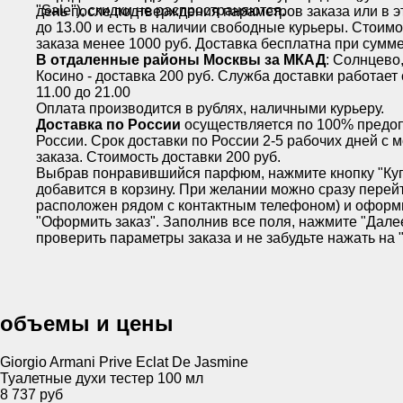
"Sale"), скидки не распространяются.
день после подтверждения параметров заказа или в эт
до 13.00 и есть в наличии свободные курьеры. Стоимо
заказа менее 1000 руб. Доставка бесплатна при сумме
В отдаленные районы Москвы за МКАД
: Солнцево
Косино - доставка 200 руб. Служба доставки работает 
11.00 до 21.00
Оплата производится в рублях, наличными курьеру.
Доставка по России
осуществляется по 100% предоп
России. Срок доставки по России 2-5 рабочих дней с
заказа. Стоимость доставки 200 руб.
Выбрав понравившийся парфюм, нажмите кнопку "Куп
добавится в корзину. При желании можно сразу перейт
расположен рядом с контактным телефоном) и оформит
"Оформить заказ". Заполнив все поля, нажмите "Дале
проверить параметры заказа и не забудьте нажать на "
объемы и цены
Giorgio Armani Prive Eclat De Jasmine
Туалетные духи тестер 100 мл
8 737 руб