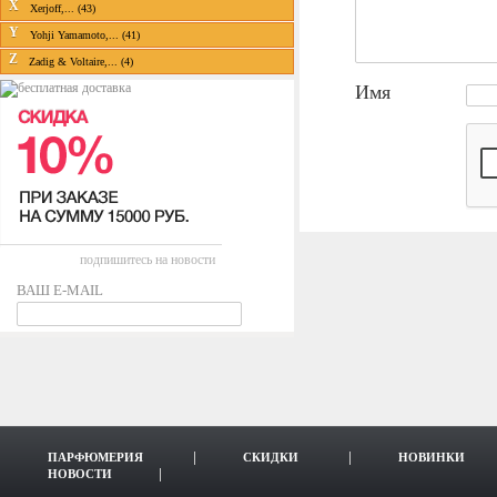
X
Xerjoff,... (43)
Y
Yohji Yamamoto,... (41)
Z
Zadig & Voltaire,... (4)
Имя
подпишитесь на новости
ВАШ E-MAIL
ПАРФЮМЕРИЯ
СКИДКИ
НОВИНКИ
НОВОСТИ