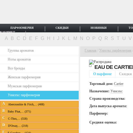
ПАРФЮМЕРИЯ
СКИДКИ
НОВИНКИ
ТО
КАБИНЕТ
A
B
C
D
E
F
G
H
I
J
K
L
M
N
O
P
Q
R
S
T
U
Группы ароматов
Главная
/
Унисекс парфюмерия
Ноты ароматов
EAU DE CARTIE
Все бренды
О парфюме
Скидки
Женская парфюмерия
Торговый дом:
Cartier
Мужская парфюмерия
Назначение:
Унисекс
Унисекс парфюмерия
Страна производства:
A
Abercrombie & Fitch,... (408)
Дата выпуска аромата:
B
Baby Phat,... (371)
Парфюмер:
C
C-Thru,... (558)
Средняя оценка:
D
D'Orsay,... (218)
E
E.Coudray,... (124)