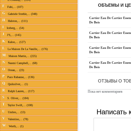
ОБЪЕМЫ И Ц
F
Fabi,... (107)
G
Gabriele Strehle,... (348)
Cartier Eau De Cartier Essen
H
Halston,... (111)
De Bois
I
Iceberg,... (54)
Cartier Eau De Cartier Essen
J
J'S,... (145)
De Bois
K
Kaloo,... (127)
Cartier Eau De Cartier Essen
L
La Maison De La Vanille,... (176)
De Bois
M
Maison Martin,... (225)
N
Cartier Eau De Cartier Essen
Naomi Campbell,... (68)
De Bois
O
Ocean,... (23)
P
Paco Rabanne,... (136)
ОТЗЫВЫ О ТОВ
Q
Quiksilver,... (1)
R
Ralph Lauren,... (117)
Пока нет комментариев
S
S. Oliver,... (184)
T
Taylor Swift,... (108)
Написать 
U
Umbro,... (13)
V
Valentino,... (78)
W
Worth,... (1)