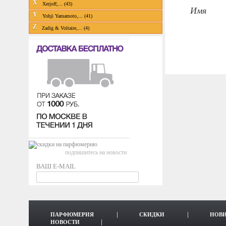
X
Xerjoff,... (43)
Имя
Y
Yohji Yamamoto,... (41)
Z
Zadig & Voltaire,... (4)
подпишитесь на новости
ВАШ E-MAIL
ПАРФЮМЕРИЯ
СКИДКИ
НОВ
НОВОСТИ