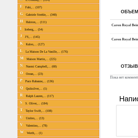
F
Fabi,... (107)
ОБЪЕМ
G
Gabriele Strehle,... (348)
H
Halston,... (111)
Caron Royal Bei
I
Iceberg,... (54)
J
J'S,... (145)
Caron Royal Bei
K
Kaloo,... (127)
L
La Maison De La Vanille,... (176)
M
Maison Martin,... (225)
ОТЗЫВ
N
Naomi Campbell,... (68)
O
Ocean,... (23)
Пока нет коммент
P
Paco Rabanne,... (136)
Q
Quiksilver,... (1)
R
Напи
Ralph Lauren,... (117)
S
S. Oliver,... (184)
T
Taylor Swift,... (108)
U
Umbro,... (13)
V
Valentino,... (78)
W
Worth,... (1)