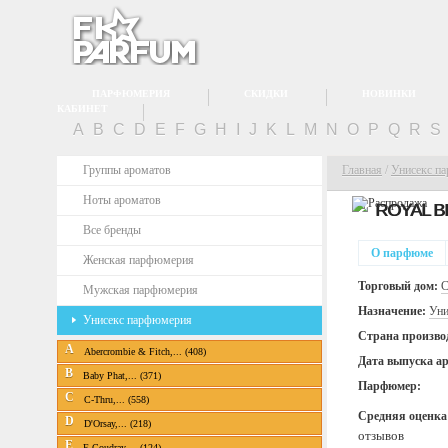
ПАРФЮМЕРИЯ
СКИДКИ
НОВИНКИ
КАБИНЕТ
A
B
C
D
E
F
G
H
I
J
K
L
M
N
O
P
Q
R
S
Группы ароматов
Главная
/
Унисекс п
Ноты ароматов
ROYAL B
Все бренды
О парфюме
Женская парфюмерия
Торговый дом:
C
Мужская парфюмерия
Назначение:
Уни
Унисекс парфюмерия
Страна произво
A
Abercrombie & Fitch,... (408)
Дата выпуска а
B
Baby Phat,... (371)
Парфюмер:
C
C-Thru,... (558)
Средняя оценка
D
D'Orsay,... (218)
отзывов
E
E.Coudray,... (124)