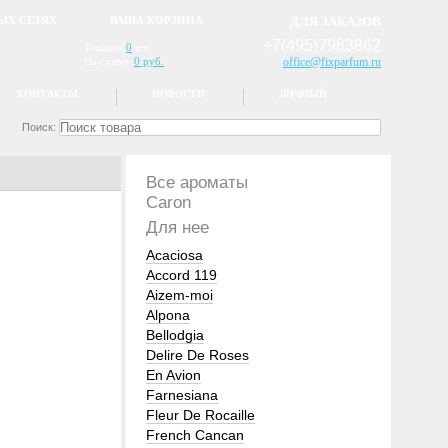
ЫХ СЕТЯХ
ВАША КОРЗИНА
ДЛЯ ЗАКАЗОВ
+7(495)7983862
Товаров
0
шт.
На сумму
0 руб.
office@fixparfum.ru
КОНТАКТЫ
НОВОСТИ
ЛИЧНЫЙ
Поиск:
Все ароматы
Caron
Для нее
Acaciosa
Accord 119
Aizem-moi
Alpona
Bellodgia
Delire De Roses
En Avion
Farnesiana
Fleur De Rocaille
French Cancan