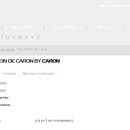
МЫ В СОЦИАЛЬН
ТОП ПРОДАЖ
РАСПРОДАЖА
ДОСТАВКА
T
U
V
W
X
Y
Z
арфюмерия
/
Royal Bein De Caron
EIN DE CARON BY
CARON
Скидки
Покупка и доставка
aron
секс
дства:
ромата:
из 5 на основании
0.0
0
: