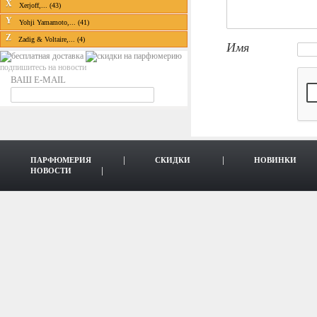
X
Xerjoff,... (43)
Y
Yohji Yamamoto,... (41)
Z
Zadig & Voltaire,... (4)
Имя
подпишитесь на новости
ВАШ E-MAIL
ПАРФЮМЕРИЯ
СКИДКИ
НОВИНКИ
НОВОСТИ