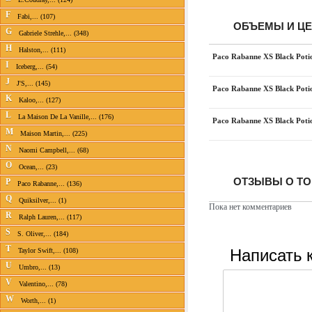
F
Fabi,... (107)
ОБЪЕМЫ И Ц
G
Gabriele Strehle,... (348)
H
Halston,... (111)
Paco Rabanne XS Black Poti
I
Iceberg,... (54)
J
J'S,... (145)
Paco Rabanne XS Black Poti
K
Kaloo,... (127)
L
La Maison De La Vanille,... (176)
Paco Rabanne XS Black Poti
M
Maison Martin,... (225)
N
Naomi Campbell,... (68)
O
Ocean,... (23)
ОТЗЫВЫ О ТО
P
Paco Rabanne,... (136)
Q
Quiksilver,... (1)
Пока нет комментариев
R
Ralph Lauren,... (117)
S
S. Oliver,... (184)
Написать 
T
Taylor Swift,... (108)
U
Umbro,... (13)
V
Valentino,... (78)
W
Worth,... (1)