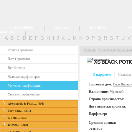
ПАРФЮМЕРИЯ
СКИДКИ
НОВИНКИ
ТО
КАБИНЕТ
A
B
C
D
E
F
G
H
I
J
K
L
M
N
O
P
Q
R
S
T
U
Группы ароматов
Главная
/
Мужская парфюмери
Ноты ароматов
XS BLACK POTI
Все бренды
О парфюме
Скидки
Женская парфюмерия
Торговый дом:
Paco Rabann
Мужская парфюмерия
Назначение:
Мужской
Унисекс парфюмерия
Страна производства:
A
Abercrombie & Fitch,... (408)
Дата выпуска аромата:
B
Baby Phat,... (371)
Парфюмер:
C
C-Thru,... (558)
Средняя оценка:
D
D'Orsay,... (218)
отзывов
E
E.Coudray,... (124)