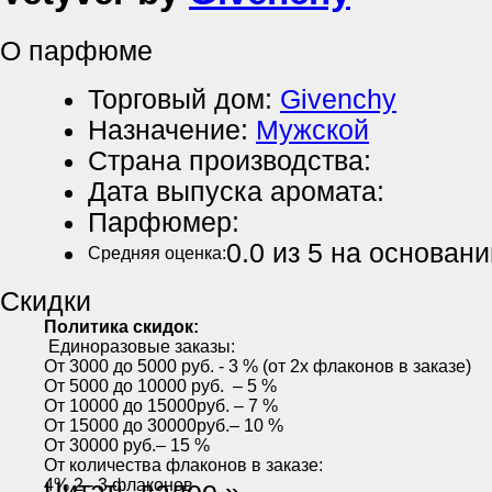
О парфюме
Торговый дом:
Givenchy
Назначение:
Мужской
Страна производства:
Дата выпуска аромата:
Парфюмер:
0.0
из 5 на основан
Средняя оценка:
Скидки
Политика скидок:
Единоразовые заказы:
От 3000 до 5000 руб. - 3 % (от 2х флаконов в заказе)
От 5000 до 10000 руб. – 5 %
От 10000 до 15000руб. – 7 %
От 15000 до 30000руб.– 10 %
От 30000 руб.– 15 %
От количества флаконов в заказе:
4% 2 - 3 флаконов
Читать далее »