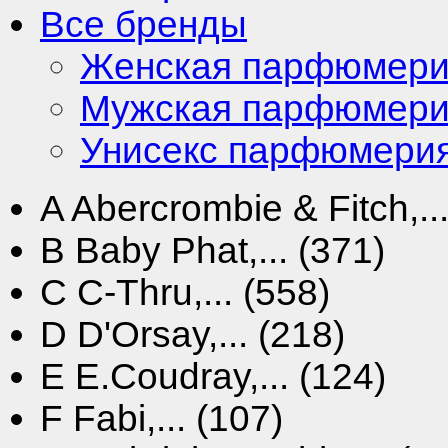
Все бренды
Женская парфюмер
Мужская парфюмер
Унисекс парфюмери
A
Abercrombie & Fitch,...
B
Baby Phat,... (371)
C
C-Thru,... (558)
D
D'Orsay,... (218)
E
E.Coudray,... (124)
F
Fabi,... (107)