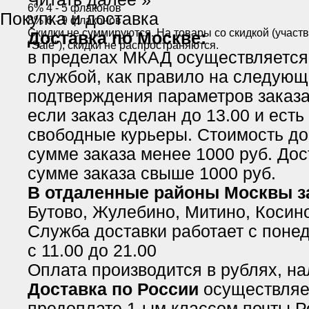
6% 4 - 5 флаконов
Покупка и доставка
8% 6 - 9 флаконов
Скидки не суммируются. На товары со скидкой (участ
Доставка по Москве:
"Sale"), скидки не распространяются.
в пределах МКАД осуществляется
службой, как правило на следующ
подтверждения параметров заказа 
если заказ сделан до 13.00 и есть
свободные курьеры. Стоимость до
сумме заказа менее 1000 руб. Дос
сумме заказа свыше 1000 руб.
В отдаленные районы Москвы 
Бутово, Жулебино, Митино, Косино
Служба доставки работает с понед
с 11.00 до 21.00
Оплата производится в рублях, н
Доставка по России
осуществляе
предоплате 1-ым классом почты Р