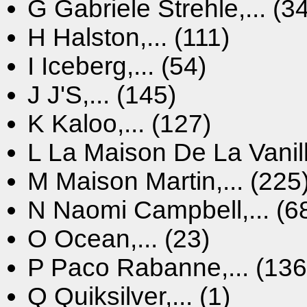
G
Gabriele Strehle,... (3
H
Halston,... (111)
I
Iceberg,... (54)
J
J'S,... (145)
K
Kaloo,... (127)
L
La Maison De La Vanille
M
Maison Martin,... (225
N
Naomi Campbell,... (6
O
Ocean,... (23)
P
Paco Rabanne,... (136
Q
Quiksilver,... (1)