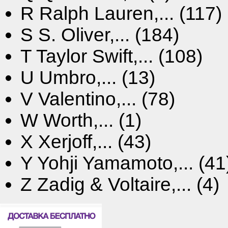
R
Ralph Lauren,... (117)
S
S. Oliver,... (184)
T
Taylor Swift,... (108)
U
Umbro,... (13)
V
Valentino,... (78)
W
Worth,... (1)
X
Xerjoff,... (43)
Y
Yohji Yamamoto,... (41
Z
Zadig & Voltaire,... (4)