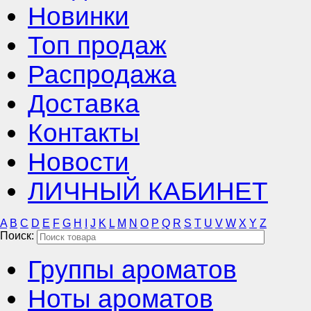
Новинки
Топ продаж
Распродажа
Доставка
Контакты
Новости
ЛИЧНЫЙ КАБИНЕТ
A
B
C
D
E
F
G
H
I
J
K
L
M
N
O
P
Q
R
S
T
U
V
W
X
Y
Z
Поиск:
Группы ароматов
Ноты ароматов