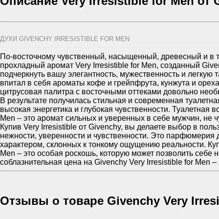
Описание Very Irresistible for Men от
ДУХИ GIVENCHY IRRESISTIBLE FOR MEN
По-восточному чувственный, насыщенный, древесный и в 
прохладный аромат Very Irresistible for Men, созданный Give
подчеркнуть вашу элегантность, мужественность и легкую 
впитал в себя ароматы кофе и грейпфрута, кунжута и ореха
цитрусовая палитра с восточными оттеками довольно необы
В результате получилась стильная и современная туалетная
высокая энергетика и глубокая чувственности. Туалетная вода
Men – это аромат сильных и уверенных в себе мужчин, не 
Купив Very Irresistible от Givenchy, вы делаете выбор в пол
нежности, уверенности и чувственности. Это парфюмерия
характером, склонных к тонкому ощущению реальности. Купить
Men – это особая роскошь, которую может позволить себе 
соблазнительная цена на Givenchy Very Irresistible for Men 
Отзывы о товаре Givenchy Very Irresi