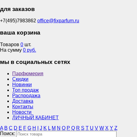
для заказов
+7(495)7983862
office@fixparfum.ru
ваша корзина
Товаров
0
шт.
На сумму
0 руб.
мы в социальных сетях
Парфюмерия
Скидки
Новинки
Топ продаж
Распродажа
Доставка
Контакты
Новости
ЛИЧНЫЙ КАБИНЕТ
A
B
C
D
E
F
G
H
I
J
K
L
M
N
O
P
Q
R
S
T
U
V
W
X
Y
Z
Поиск: