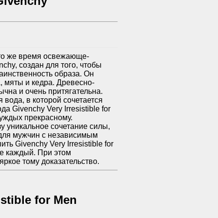
 Givenchy
то же время освежающе-
nchy, создан для того, чтобы
таинственность образа. Он
, мяты и кедра. Древесно-
чна и очень притягательна.
 вода, в которой сочетается
 Givenchy Very Irresistible for
чуждых прекрасному.
ьзу уникальное сочетание силы,
 для мужчин с независимым
 Givenchy Very Irresistible for
не каждый. При этом
– яркое тому доказательство.
stible for Men