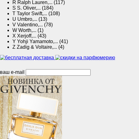
R
Ralph Lauren,... (117)
S
S. Oliver,... (184)
T
Taylor Swift,... (108)
U
Umbro,... (13)
V
Valentino,... (78)
W
Worth,... (1)
X
Xerjoff,... (43)
Y
Yohji Yamamoto,... (41)
Z
Zadig & Voltaire,... (4)
ваш e-mail