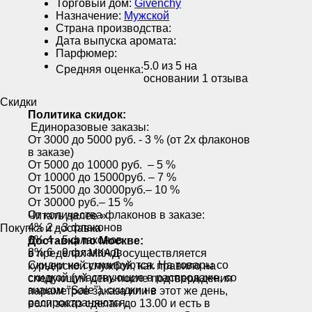
Торговый дом:
Givenchy
Назначение:
Мужской
Страна производства:
Дата выпуска аромата:
Парфюмер:
5.0
из 5 на
Средняя оценка:
основании
1
отзыва
Скидки
Политика скидок:
Единоразовые заказы:
От 3000 до 5000 руб. - 3 % (от 2х флаконов
в заказе)
От 5000 до 10000 руб. – 5 %
От 10000 до 15000руб. – 7 %
От 15000 до 30000руб.– 10 %
От 30000 руб.– 15 %
От количества флаконов в заказе:
Читать далее »
4% 2 - 3 флаконов
Покупка и доставка
6% 4 - 5 флаконов
Доставка по Москве:
8% 6 - 9 флаконов
в пределах МКАД осуществляется
Скидки не суммируются. На товары со
курьерской службой, как правило на
скидкой (участвующие в распродаже, со
следующий день после подтверждения
знаком "Sale"), скидки не
параметров заказа или в этот же день,
распространяются.
если заказ сделан до 13.00 и есть в