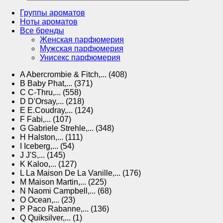
Группы ароматов
Ноты ароматов
Все бренды
Женская парфюмерия
Мужская парфюмерия
Унисекс парфюмерия
A
Abercrombie & Fitch,... (408)
B
Baby Phat,... (371)
C
C-Thru,... (558)
D
D'Orsay,... (218)
E
E.Coudray,... (124)
F
Fabi,... (107)
G
Gabriele Strehle,... (348)
H
Halston,... (111)
I
Iceberg,... (54)
J
J'S,... (145)
K
Kaloo,... (127)
L
La Maison De La Vanille,... (176)
M
Maison Martin,... (225)
N
Naomi Campbell,... (68)
O
Ocean,... (23)
P
Paco Rabanne,... (136)
Q
Quiksilver,... (1)