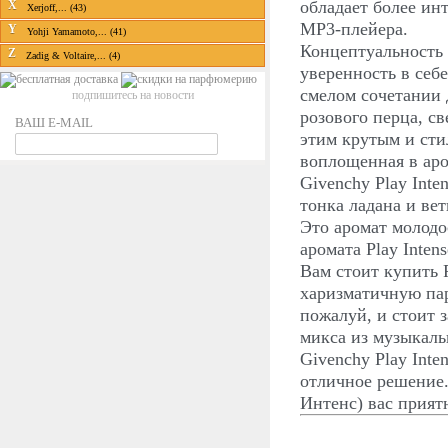
обладает более ин
X
Xerjoff,... (43)
MP3-плейера.
Y
Yohji Yamamoto,... (41)
Концептуальность 
Z
Zadig & Voltaire,... (4)
уверенность в себ
смелом сочетании
подпишитесь на новости
розового перца, с
ВАШ E-MAIL
этим крутым и сти
воплощенная в аро
Givenchy Play Int
тонка ладана и вет
Это аромат молодо
аромата Play Inten
Вам стоит купить 
харизматичную па
пожалуй, и стоит з
микса из музыкаль
Givenchy Play Int
отличное решение.
Интенс) вас прият