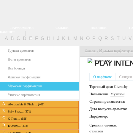
ПАРФЮМЕРИЯ
СКИДКИ
НОВИНКИ
ТО
КАБИНЕТ
A
B
C
D
E
F
G
H
I
J
K
L
M
N
O
P
Q
R
S
T
U
Группы ароматов
Главная
/
Мужская парфюмери
Ноты ароматов
PLAY INTE
Все бренды
О парфюме
Скидки
Женская парфюмерия
Мужская парфюмерия
Торговый дом:
Givenchy
Назначение:
Мужской
Унисекс парфюмерия
Страна производства:
A
Abercrombie & Fitch,... (408)
Дата выпуска аромата:
B
Baby Phat,... (371)
Парфюмер:
C
C-Thru,... (558)
D
Средняя оценка:
D'Orsay,... (218)
отзывов
E
E.Coudray,... (124)