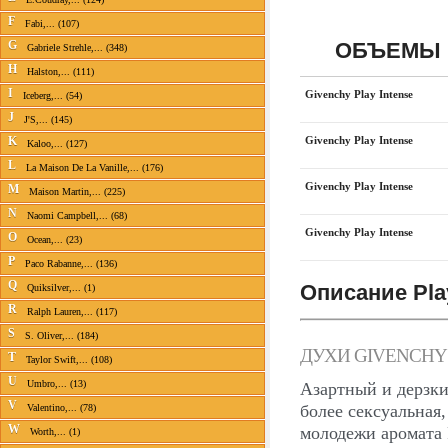
F
Fabi,... (107)
ОБЪЕМЫ 
G
Gabriele Strehle,... (348)
H
Halston,... (111)
I
Givenchy Play Intense
Iceberg,... (54)
J
J'S,... (145)
Givenchy Play Intense
K
Kaloo,... (127)
L
La Maison De La Vanille,... (176)
Givenchy Play Intense
M
Maison Martin,... (225)
N
Naomi Campbell,... (68)
Givenchy Play Intense
O
Ocean,... (23)
P
Paco Rabanne,... (136)
Q
Описание Play
Quiksilver,... (1)
R
Ralph Lauren,... (117)
S
S. Oliver,... (184)
ДУХИ GIVENCHY 
T
Taylor Swift,... (108)
U
Umbro,... (13)
Азартный и дерзкий
V
более сексуальная
Valentino,... (78)
W
молодежи аромата 
Worth,... (1)