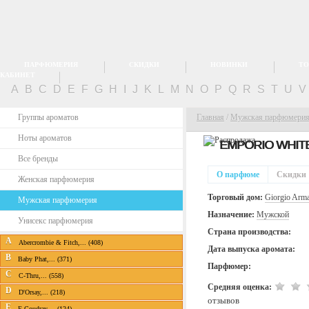
ПАРФЮМЕРИЯ
СКИДКИ
НОВИНКИ
ТО
КАБИНЕТ
A
B
C
D
E
F
G
H
I
J
K
L
M
N
O
P
Q
R
S
T
U
Группы ароматов
Главная
/
Мужская парфюмери
Ноты ароматов
EMPORIO WHIT
Все бренды
О парфюме
Скидки
Женская парфюмерия
Торговый дом:
Giorgio Arm
Мужская парфюмерия
Назначение:
Мужской
Унисекс парфюмерия
Страна производства:
A
Abercrombie & Fitch,... (408)
Дата выпуска аромата:
B
Baby Phat,... (371)
Парфюмер:
C
C-Thru,... (558)
Средняя оценка:
D
D'Orsay,... (218)
отзывов
E
E.Coudray,... (124)