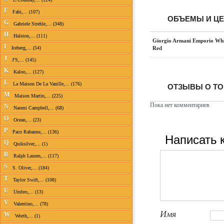
F
Fabi,... (107)
ОБЪЕМЫ И Ц
G
Gabriele Strehle,... (348)
H
Halston,... (111)
Giorgio Armani Emporio Whi
I
Red
Iceberg,... (54)
J
J'S,... (145)
K
Kaloo,... (127)
L
La Maison De La Vanille,... (176)
ОТЗЫВЫ О ТОВ
M
Maison Martin,... (225)
Пока нет комментариев
N
Naomi Campbell,... (68)
O
Ocean,... (23)
P
Paco Rabanne,... (136)
Написать 
Q
Quiksilver,... (1)
R
Ralph Lauren,... (117)
S
S. Oliver,... (184)
T
Taylor Swift,... (108)
U
Umbro,... (13)
V
Valentino,... (78)
Имя
W
Worth,... (1)