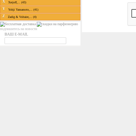
X
Xerjoff,... (43)
Y
Yohji Yamamoto,... (41)
Z
Zadig & Voltaire,... (4)
подпишитесь на новости
ВАШ E-MAIL