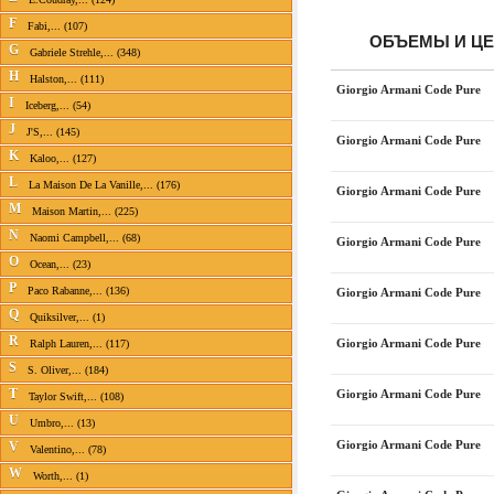
F
Fabi,... (107)
ОБЪЕМЫ И Ц
G
Gabriele Strehle,... (348)
H
Halston,... (111)
Giorgio Armani Code Pure
I
Iceberg,... (54)
J
J'S,... (145)
Giorgio Armani Code Pure
K
Kaloo,... (127)
L
La Maison De La Vanille,... (176)
Giorgio Armani Code Pure
M
Maison Martin,... (225)
N
Naomi Campbell,... (68)
Giorgio Armani Code Pure
O
Ocean,... (23)
P
Paco Rabanne,... (136)
Giorgio Armani Code Pure
Q
Quiksilver,... (1)
R
Giorgio Armani Code Pure
Ralph Lauren,... (117)
S
S. Oliver,... (184)
T
Giorgio Armani Code Pure
Taylor Swift,... (108)
U
Umbro,... (13)
Giorgio Armani Code Pure
V
Valentino,... (78)
W
Worth,... (1)