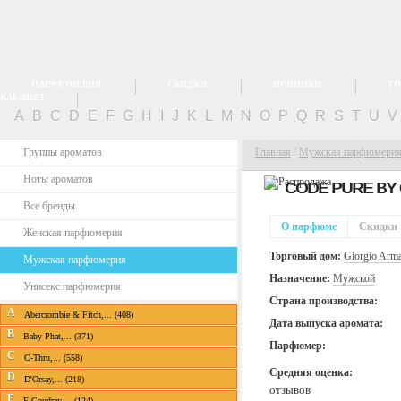
ПАРФЮМЕРИЯ
СКИДКИ
НОВИНКИ
ТО
КАБИНЕТ
A
B
C
D
E
F
G
H
I
J
K
L
M
N
O
P
Q
R
S
T
U
Группы ароматов
Главная
/
Мужская парфюмери
Ноты ароматов
CODE PURE BY
Все бренды
О парфюме
Скидки
Женская парфюмерия
Торговый дом:
Giorgio Arm
Мужская парфюмерия
Назначение:
Мужской
Унисекс парфюмерия
Страна производства:
A
Abercrombie & Fitch,... (408)
Дата выпуска аромата:
B
Baby Phat,... (371)
Парфюмер:
C
C-Thru,... (558)
Средняя оценка:
D
D'Orsay,... (218)
отзывов
E
E.Coudray,... (124)