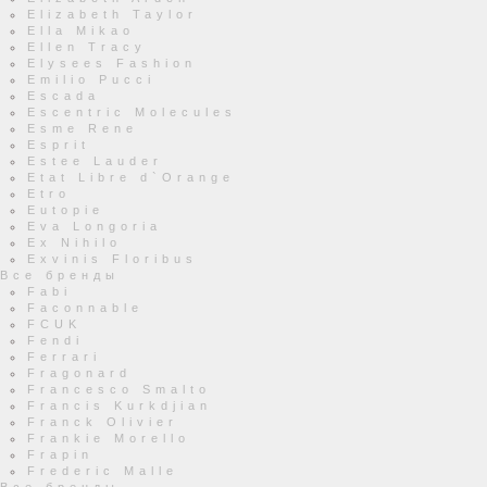
Elizabeth Taylor
Ella Mikao
Ellen Tracy
Elysees Fashion
Emilio Pucci
Escada
Escentric Molecules
Esme Rene
Esprit
Estee Lauder
Etat Libre d`Orange
Etro
Eutopie
Eva Longoria
Ex Nihilo
Exvinis Floribus
Все бренды
Fabi
Faconnable
FCUK
Fendi
Ferrari
Fragonard
Francesco Smalto
Francis Kurkdjian
Franck Olivier
Frankie Morello
Frapin
Frederic Malle