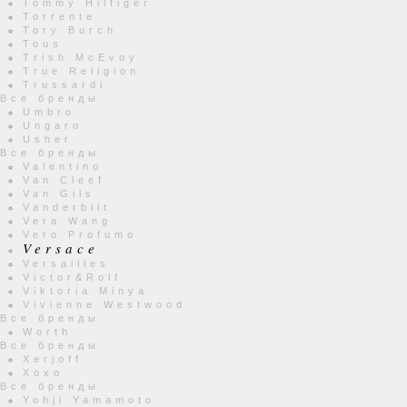
Tommy Hilfiger
Torrente
Tory Burch
Tous
Trish McEvoy
True Religion
Trussardi
Все бренды
Umbro
Ungaro
Usher
Все бренды
Valentino
Van Cleef
Van Gils
Vanderbilt
Vera Wang
Vero Profumo
Versace
Versailles
Victor&Rolf
Viktoria Minya
Vivienne Westwood
Все бренды
Worth
Все бренды
Xerjoff
Xoxo
Все бренды
Yohji Yamamoto