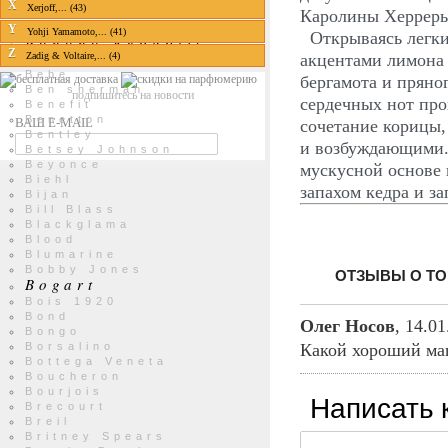
X
Xerjoff,... (43)
Каролины Херреры
Balenciaga
Balmain
Y
Yohji Yamamoto,... (41)
Открываясь легким
Banana Republic
Z
акцентами лимона
Zadig & Voltaire,... (4)
Barbie
Bebe
бергамота и пряно
Ben sherman
подпишитесь на новости
сердечных нот про
Benefit
Benetton
ВАШ E-MAIL
сочетание корицы
Bentley
и возбуждающими.
Betsey Johnson
Beyonce
мускусной основе 
Biehl
запахом кедра и з
Bijan
Bill Blass
Blackglama
Blood
Blumarine
Bobby Jones
ОТЗЫВЫ О ТО
Bogart
Bois 1920
Bond
Олег Носов
,
14.01
Bongo
Какой хороший ма
Borsalino
Bottega Veneta
Boucheron
Bourjois
Написать 
Brecourt
Breil
Britney Spears