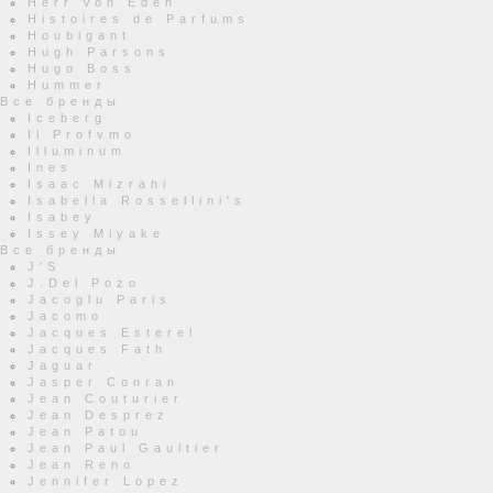
Herr Von Eden
Histoires de Parfums
Houbigant
Hugh Parsons
Hugo Boss
Hummer
Все бренды
Iceberg
Il Profvmo
Illuminum
Ines
Isaac Mizrahi
Isabella Rossellini's
Isabey
Issey Miyake
Все бренды
J'S
J.Del Pozo
Jacoglu Paris
Jacomo
Jacques Esterel
Jacques Fath
Jaguar
Jasper Conran
Jean Couturier
Jean Desprez
Jean Patou
Jean Paul Gaultier
Jean Reno
Jennifer Lopez