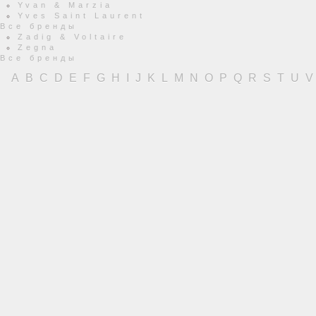
Yvan & Marzia
Yves Saint Laurent
Все бренды
Zadig & Voltaire
Zegna
Все бренды
A
B
C
D
E
F
G
H
I
J
K
L
M
N
O
P
Q
R
S
T
U