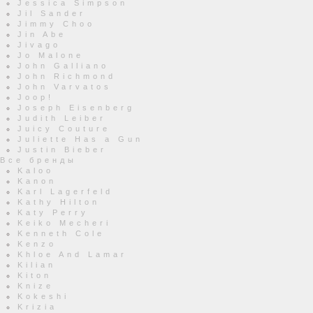
Jessica Simpson
Jil Sander
Jimmy Choo
Jin Abe
Jivago
Jo Malone
John Galliano
John Richmond
John Varvatos
Joop!
Joseph Eisenberg
Judith Leiber
Juicy Couture
Juliette Has a Gun
Justin Bieber
Все бренды
Kaloo
Kanon
Karl Lagerfeld
Kathy Hilton
Katy Perry
Keiko Mecheri
Kenneth Cole
Kenzo
Khloe And Lamar
Kilian
Kiton
Knize
Kokeshi
Krizia