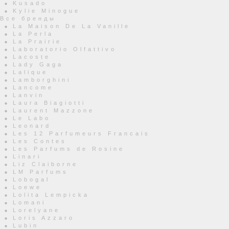
Kusado
Kylie Minogue
Все бренды
La Maison De La Vanille
La Perla
La Prairie
Laboratorio Olfattivo
Lacoste
Lady Gaga
Lalique
Lamborghini
Lancome
Lanvin
Laura Biagiotti
Laurent Mazzone
Le Labo
Leonard
Les 12 Parfumeurs Francais
Les Contes
Les Parfums de Rosine
Linari
Liz Claiborne
LM Parfums
Lobogal
Loewe
Lolita Lempicka
Lomani
Lorelyane
Loris Azzaro
Lubin