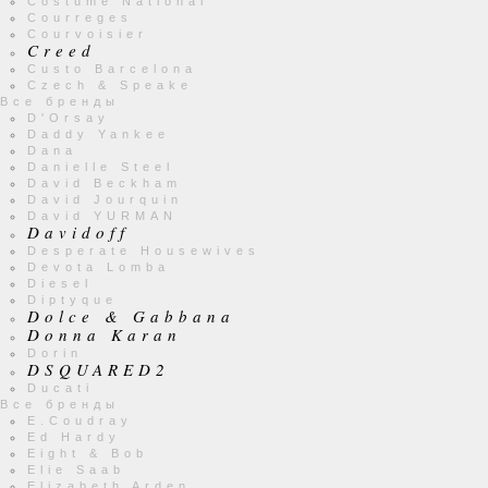
Costume National
Courreges
Courvoisier
Creed
Custo Barcelona
Czech & Speake
Все бренды
D'Orsay
Daddy Yankee
Dana
Danielle Steel
David Beckham
David Jourquin
David YURMAN
Davidoff
Desperate Housewives
Devota Lomba
Diesel
Diptyque
Dolce & Gabbana
Donna Karan
Dorin
DSQUARED2
Ducati
Все бренды
E.Coudray
Ed Hardy
Eight & Bob
Elie Saab
Elizabeth Arden