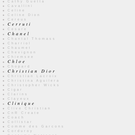
Cathy Guetta
Cavallini
Celine
Celine Dion
Cereus
Cerruti
Cesare
Chanel
Chantal Thomass
Charriol
Chaumet
Chevignon
Chiemsee
Chloe
Chopard
Christian Dior
Christian Lacroix
Christina Aguilera
Christopher Wicks
Cigar
Clarins
Clayeux
Clinique
Clive Christian
CnR Create
Coach
Collistar
Comme des Garcons
Corduroy