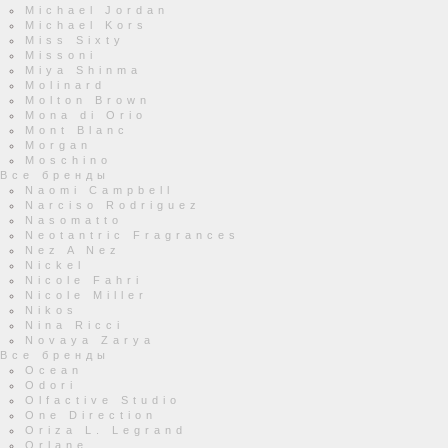
Michael Jordan
Michael Kors
Miss Sixty
Missoni
Miya Shinma
Molinard
Molton Brown
Mona di Orio
Mont Blanc
Morgan
Moschino
Все бренды
Naomi Campbell
Narciso Rodriguez
Nasomatto
Neotantric Fragrances
Nez A Nez
Nickel
Nicole Fahri
Nicole Miller
Nikos
Nina Ricci
Novaya Zarya
Все бренды
Ocean
Odori
Olfactive Studio
One Direction
Oriza L. Legrand
Orlane