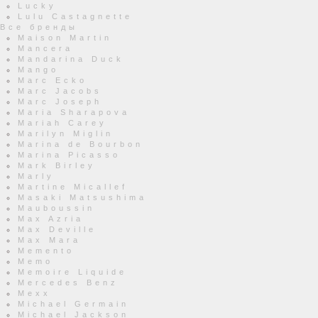
Lucky
Lulu Castagnette
Все бренды
Maison Martin
Mancera
Mandarina Duck
Mango
Marc Ecko
Marc Jacobs
Marc Joseph
Maria Sharapova
Mariah Carey
Marilyn Miglin
Marina de Bourbon
Marina Picasso
Mark Birley
Marly
Martine Micallef
Masaki Matsushima
Mauboussin
Max Azria
Max Deville
Max Mara
Memento
Memo
Memoire Liquide
Mercedes Benz
Mexx
Michael Germain
Michael Jackson