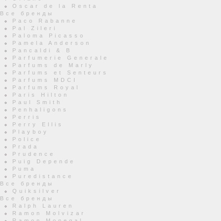
Oscar de la Renta
Все бренды
Paco Rabanne
Pal Zileri
Paloma Picasso
Pamela Anderson
Pancaldi & B
Parfumerie Generale
Parfums de Marly
Parfums et Senteurs
Parfums MDCI
Parfums Royal
Paris Hilton
Paul Smith
Penhaligons
Perris
Perry Ellis
Playboy
Police
Prada
Prudence
Puig Depende
Puma
Puredistance
Все бренды
Quiksilver
Все бренды
Ralph Lauren
Ramon Molvizar
Ramon Monegal