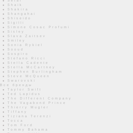
Setai
Shaik
Shakira
Shangahai
Shiseido
Sigilli
Simone Cosac Profumi
Sisley
Slava Zaitsev
Smiley
Sonia Rykiel
Sooud
Sospiro
Stefano Ricci
Stella Cadente
Stella McCartney
Stephen Burlingham
Steve McQueen
Swarovski
Все бренды
Taylor Swift
Ted Lapidus
The Different Company
The Vagabond Prince
Thierry Mugler
Tiffany
Tiziana Terenzi
Tocca
Tom Ford
Tommy Bahama