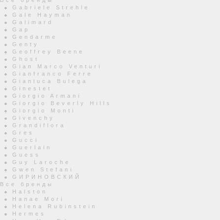
Все бренды
Gabriele Strehle
Gale Hayman
Galimard
Gap
Gendarme
Genty
Geoffrey Beene
Ghost
Gian Marco Venturi
Gianfranco Ferre
Gianluca Bulega
Ginestet
Giorgio Armani
Giorgio Beverly Hills
Giorgio Monti
Givenchy
Grandiflora
Gres
Gucci
Guerlain
Guess
Guy Laroche
Gwen Stefani
GИРИНОВСКИЙ
Все бренды
Halston
Hanae Mori
Helena Rubinstein
Hermes