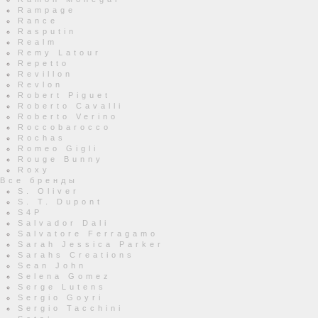
Rampage
Rance
Rasputin
Realm
Remy Latour
Repetto
Revillon
Revlon
Robert Piguet
Roberto Cavalli
Roberto Verino
Roccobarocco
Rochas
Romeo Gigli
Rouge Bunny
Roxy
Все бренды
S. Oliver
S. T. Dupont
S4P
Salvador Dali
Salvatore Ferragamo
Sarah Jessica Parker
Sarahs Creations
Sean John
Selena Gomez
Serge Lutens
Sergio Goyri
Sergio Tacchini