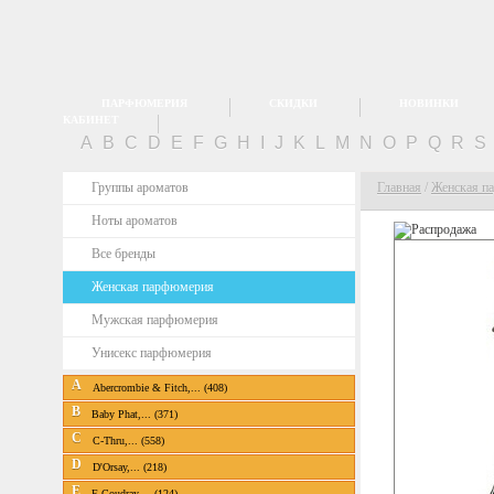
ПАРФЮМЕРИЯ
СКИДКИ
НОВИНКИ
КАБИНЕТ
A
B
C
D
E
F
G
H
I
J
K
L
M
N
O
P
Q
R
S
Группы ароматов
Главная
/
Женская п
Ноты ароматов
Все бренды
Женская парфюмерия
Мужская парфюмерия
Унисекс парфюмерия
A
Abercrombie & Fitch,... (408)
B
Baby Phat,... (371)
C
C-Thru,... (558)
D
D'Orsay,... (218)
E
E.Coudray,... (124)