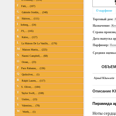
F
Fabi,... (107)
О парфюме
G
Gabriele Strehle,... (348)
H
Halston,... (111)
Торговый дом:
A
I
Iceberg,... (54)
Назначение:
Жен
J
J'S,... (145)
Страна произво
K
Kaloo,... (127)
Дата выпуска а
L
La Maison De La Vanille,... (176)
Парфюмер:
Наз
M
Maison Martin,... (225)
Средняя оценка
N
Naomi Campbell,... (68)
O
Ocean,... (23)
ОБЪЕМ
P
Paco Rabanne,... (136)
Q
Quiksilver,... (1)
Ajmal Khawatir
R
Ralph Lauren,... (117)
S
S. Oliver,... (184)
Описание Kh
T
Taylor Swift,... (108)
U
Umbro,... (13)
Пирамида а
V
Valentino,... (78)
W
Worth,... (1)
Ноты сердца