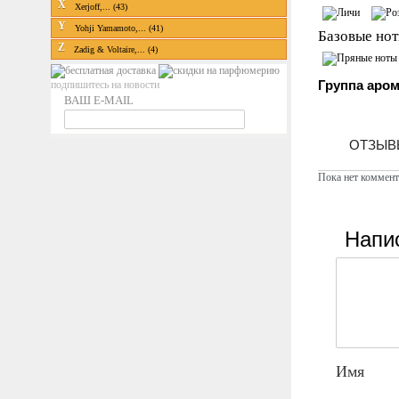
X
Xerjoff,... (43)
Y
Yohji Yamamoto,... (41)
Базовые нот
Z
Zadig & Voltaire,... (4)
Группа аром
подпишитесь на новости
ВАШ E-MAIL
ОТЗЫВЫ
Пока нет коммент
Напи
Имя