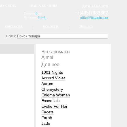
ЫХ СЕТЯХ
ВАША КОРЗИНА
ДЛЯ ЗАКАЗОВ
+7(495)7983862
Товаров
0
шт.
На сумму
0 руб.
office@fixparfum.ru
КОНТАКТЫ
НОВОСТИ
ЛИЧНЫЙ
Поиск:
Все ароматы
Ajmal
Для нее
1001 Nights
Accord Violet
Aurum
Chemystery
Enigma Woman
Essentials
Evoke For Her
Facets
Farah
Jade