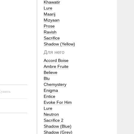
Khawatir
Lure
Maarij
Mizyaan
Prose
Ravish
Sacrifice
Shadow (Yellow)
Для него
Accord Boise
Ambre Fruite
Believe
Blu
Chemystery
Enigma
Entice
Evoke For Him
Lure
Neutron
Sacrifice 2
Shadow (Blue)
Shadow (Grey)