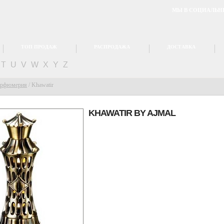
МЫ В СОЦИАЛЬН
ТОП ПРОДАЖ
РАСПРОДАЖА
ДОСТАВКА
T
U
V
W
X
Y
Z
арфюмерия
/
Khawatir
KHAWATIR BY
AJMAL