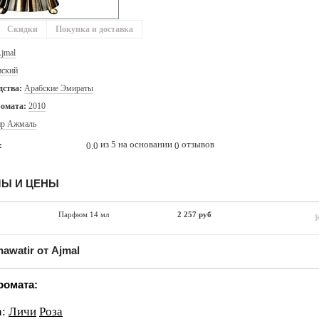
Скидки
Покупка и доставка
jmal
ский
дства:
Арабские Эмираты
ромата:
2010
ир Ажмаль
из 5 на основании
отзывов
0.0
0
:
Ы И ЦЕНЫ
Парфюм 14 мл
2 257 руб
awatir от Ajmal
ромата:
:
Личи
Роза