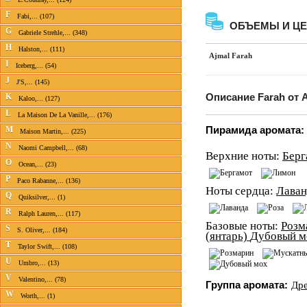
F
Fabi,... (107)
ОБЪЕМЫ И Ц
G
Gabriele Strehle,... (348)
H
Halston,... (111)
Ajmal Farah
I
Iceberg,... (54)
J
J'S,... (145)
Описание Farah от 
K
Kaloo,... (127)
L
La Maison De La Vanille,... (176)
Пирамида аромата:
M
Maison Martin,... (225)
N
Naomi Campbell,... (68)
Верхние ноты:
Берг
O
Ocean,... (23)
P
Paco Rabanne,... (136)
Ноты сердца:
Лаван
Q
Quiksilver,... (1)
R
Ralph Lauren,... (117)
Базовые ноты:
Розм
S
S. Oliver,... (184)
(янтарь)
Дубовый м
T
Taylor Swift,... (108)
U
Umbro,... (13)
V
Valentino,... (78)
Группа аромата:
Др
W
Worth,... (1)