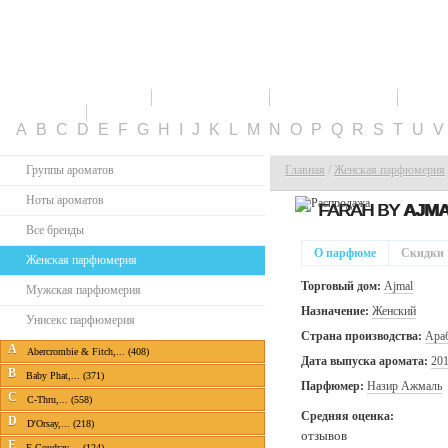
ПАРФЮМЕРИЯ
СКИДКИ
НОВИНКИ
ТО
КАБИНЕТ
A
B
C
D
E
F
G
H
I
J
K
L
M
N
O
P
Q
R
S
T
U
Группы ароматов
Главная
/
Женская парфюмерия
Ноты ароматов
FARAH BY
AJM
Все бренды
О парфюме
Скидки
Женская парфюмерия
Торговый дом:
Ajmal
Мужская парфюмерия
Назначение:
Женский
Унисекс парфюмерия
Страна производства:
Ара
A
Abercrombie & Fitch,... (408)
Дата выпуска аромата:
20
B
Baby Phat,... (371)
Парфюмер:
Назир Ажмаль
C
C-Thru,... (558)
Средняя оценка:
D
D'Orsay,... (218)
отзывов
E
E.Coudray,... (124)