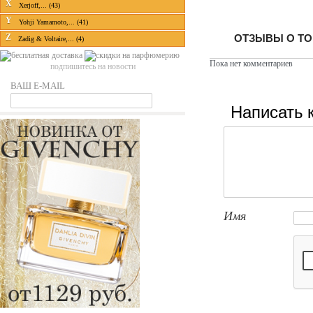
X
Xerjoff,... (43)
Y
Yohji Yamamoto,... (41)
ОТЗЫВЫ О ТО
Z
Zadig & Voltaire,... (4)
Пока нет комментариев
подпишитесь на новости
ВАШ E-MAIL
Написать 
Имя