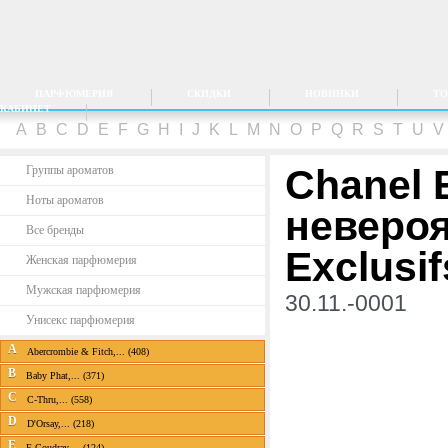
ПАРФЮМЕРИЯ
СКИДКИ
НОВИНКИ
ТО
КАБИНЕТ
A
B
C
D
E
F
G
H
I
J
K
L
M
N
O
P
Q
R
S
T
U
Chanel 
Группы ароматов
Ноты ароматов
невероя
Все бренды
Exclusif
Женская парфюмерия
Мужская парфюмерия
30.11.-0001
Унисекс парфюмерия
A
Abercrombie & Fitch,... (408)
B
Baby Phat,... (371)
C
C-Thru,... (558)
D
D'Orsay,... (218)
E
E.Coudray,... (124)