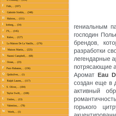
F
Fabi,... (107)
G
Gabriele Strehle,... (348)
H
Halston,... (111)
I
Iceberg,... (54)
гениальным п
J
J'S,... (145)
господин Поль
K
Kaloo,... (127)
брендов, кот
L
La Maison De La Vanille,... (176)
M
разработки св
Maison Martin,... (225)
N
Naomi Campbell,... (68)
легендарные а
O
Ocean,... (23)
потрясающие а
P
Paco Rabanne,... (136)
Аромат
Eau D
Q
Quiksilver,... (1)
R
Ralph Lauren,... (117)
создан еще в 
S
S. Oliver,... (184)
активный об
T
Taylor Swift,... (108)
романтичност
U
Umbro,... (13)
V
горького ци
Valentino,... (78)
W
Worth,... (1)
акцентированн