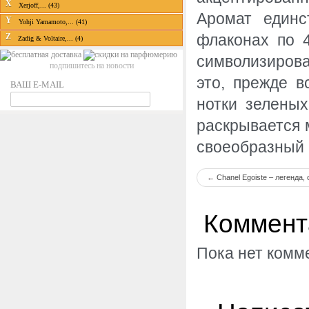
X
Xerjoff,... (43)
Аромат единс
Y
Yohji Yamamoto,... (41)
флаконах по 
Z
Zadig & Voltaire,... (4)
символизирова
подпишитесь на новости
это, прежде в
ВАШ E-MAIL
нотки зелены
раскрывается 
своеобразный 
←
Chanel Egoiste – легенда,
Коммент
Пока нет комм