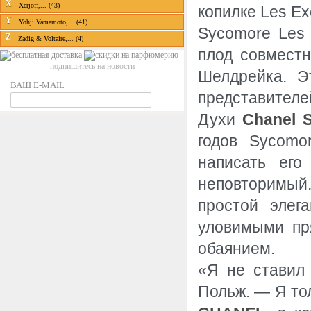
X
Xerjoff,... (43)
копилке Les Ex
Y
Yohji Yamamoto,... (41)
Sycomore Les 
Z
Zadig & Voltaire,... (4)
плод совместн
подпишитесь на новости
Шелдрейка. Э
ВАШ E-MAIL
представителей
Духи
Chanel 
годов Sycomo
написать его
неповторимый.
простой элег
уловимыми пр
обаянием.
«Я не ставил
Польж. — Я то