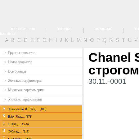
ПАРФЮМЕРИЯ
СКИДКИ
НОВИНКИ
ТО
КАБИНЕТ
A
B
C
D
E
F
G
H
I
J
K
L
M
N
O
P
Q
R
S
T
U
Chanel 
Группы ароматов
Ноты ароматов
строго
Все бренды
30.11.-0001
Женская парфюмерия
Мужская парфюмерия
Унисекс парфюмерия
A
Abercrombie & Fitch,... (408)
B
Baby Phat,... (371)
C
C-Thru,... (558)
D
D'Orsay,... (218)
E
E.Coudray,... (124)