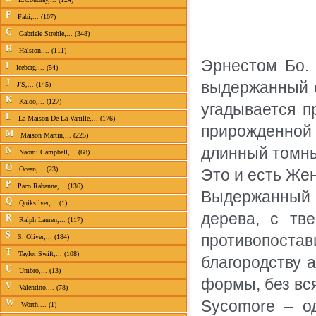
F
Fabi,... (107)
G
Gabriele Strehle,... (348)
H
Halston,... (111)
Эрнестом Бо. 
I
Iceberg,... (54)
J
выдержанный с
J'S,... (145)
K
Kaloo,... (127)
угадывается п
L
La Maison De La Vanille,... (176)
прирожденной н
M
Maison Martin,... (225)
длинный томн
N
Naomi Campbell,... (68)
O
Ocean,... (23)
Это и есть Же
P
Paco Rabanne,... (136)
Выдержанный 
Q
Quiksilver,... (1)
дерева, с тв
R
Ralph Lauren,... (117)
S
противопоста
S. Oliver,... (184)
T
Taylor Swift,... (108)
благородству 
U
Umbro,... (13)
формы, без вс
V
Valentino,... (78)
Sycomore – о
W
Worth,... (1)