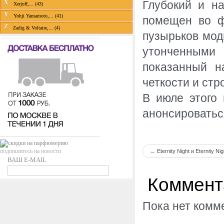
Глубокий и н
X
Xerjoff,... (43)
Y
Yohji Yamamoto,... (41)
помещен во ф
Z
Zadig & Voltaire,... (4)
пузырьков мод
утонченными 
показанный н
четкости и стр
В июле этого 
анонсироватьс
подпишитесь на новости
←
Eternity Night и Eternit
ВАШ E-MAIL
Коммент
Пока нет комм