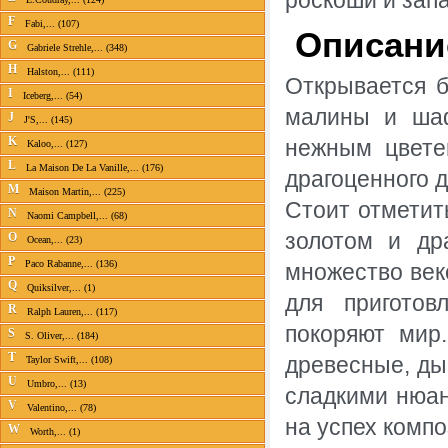
роскоши и запа
F
Fabi,... (107)
Описание
G
Gabriele Strehle,... (348)
H
Halston,... (111)
Открывается б
I
Iceberg,... (54)
малины и шаф
J
J'S,... (145)
K
нежным цвете
Kaloo,... (127)
L
La Maison De La Vanille,... (176)
драгоценного д
M
Maison Martin,... (225)
Стоит отметит
N
Naomi Campbell,... (68)
золотом и др
O
Ocean,... (23)
P
Paco Rabanne,... (136)
множество век
Q
Quiksilver,... (1)
для приготов
R
Ralph Lauren,... (117)
покоряют мир
S
S. Oliver,... (184)
T
древесные, ды
Taylor Swift,... (108)
U
Umbro,... (13)
сладкими нюан
V
Valentino,... (78)
на успех компо
W
Worth,... (1)