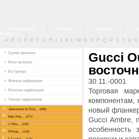
ПАРФЮМЕРИЯ
СКИДКИ
НОВИНКИ
ТО
КАБИНЕТ
A
B
C
D
E
F
G
H
I
J
K
L
M
N
O
P
Q
R
S
T
U
Gucci O
Группы ароматов
Ноты ароматов
восточ
Все бренды
30.11.-0001
Женская парфюмерия
Торговая ма
Мужская парфюмерия
компонентам, 
Унисекс парфюмерия
A
новый фланке
Abercrombie & Fitch,... (408)
B
Baby Phat,... (371)
Gucci Ambre, 
C
C-Thru,... (558)
особенность 
D
D'Orsay,... (218)
E
E.Coudray,... (124)