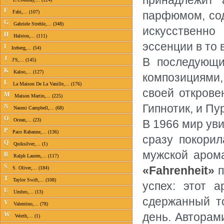
принадлежит 
F
Fabi,... (107)
парфюмом, сод
G
Gabriele Strehle,... (348)
искусственно
H
Halston,... (111)
эссенции в то
I
Iceberg,... (54)
J
В последующ
J'S,... (145)
K
Kaloo,... (127)
композициями
L
La Maison De La Vanille,... (176)
своей открове
M
Maison Martin,... (225)
Гипнотик, и Пу
N
Naomi Campbell,... (68)
O
Ocean,... (23)
В 1966 мир уви
P
Paco Rabanne,... (136)
сразу покори
Q
Quiksilver,... (1)
мужской арома
R
Ralph Lauren,... (117)
S
«Fahrenheit»
S. Oliver,... (184)
T
Taylor Swift,... (108)
успех: этот 
U
Umbro,... (13)
сдержанный т
V
Valentino,... (78)
день. Авторам
W
Worth,... (1)