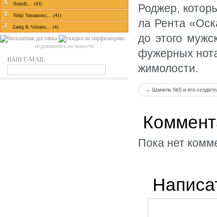
X
Xerjoff,... (43)
Роджер, котор
Y
Yohji Yamamoto,... (41)
ла Рента «Оска
Z
Zadig & Voltaire,... (4)
до этого муж
подпишитесь на новости
фужерных нота
ВАШ E-MAIL
жимолости.
←
Шанель №5 и его создате
Коммент
Пока нет комм
Написа