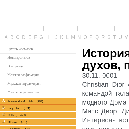
ПАРФЮМЕРИЯ
СКИДКИ
НОВИНКИ
ТО
КАБИНЕТ
A
B
C
D
E
F
G
H
I
J
K
L
M
N
O
P
Q
R
S
T
U
История
Группы ароматов
Ноты ароматов
духов, 
Все бренды
30.11.-0001
Женская парфюмерия
Christian Dio
Мужская парфюмерия
командой тала
Унисекс парфюмерия
A
модного Дома 
Abercrombie & Fitch,... (408)
B
Baby Phat,... (371)
Мисс Диор, Д
C
C-Thru,... (558)
Интересна ист
D
D'Orsay,... (218)
E
E.Coudray,... (124)