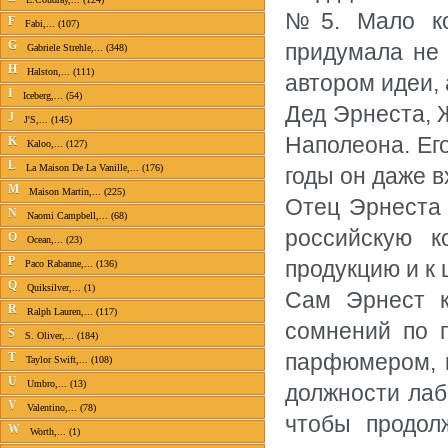
№5. Мало ко
F
Fabi,... (107)
G
придумала не 
Gabriele Strehle,... (348)
H
Halston,... (111)
автором идеи,
I
Iceberg,... (54)
Дед Эрнеста, 
J
J'S,... (145)
Наполеона. Ег
K
Kaloo,... (127)
L
La Maison De La Vanille,... (176)
годы он даже в
M
Maison Martin,... (225)
Отец Эрнеста 
N
Naomi Campbell,... (68)
российскую к
O
Ocean,... (23)
P
продукцию и к 
Paco Rabanne,... (136)
Q
Quiksilver,... (1)
Сам Эрнест к
R
Ralph Lauren,... (117)
сомнений по п
S
S. Oliver,... (184)
парфюмером, к
T
Taylor Swift,... (108)
U
Umbro,... (13)
должности лаб
V
Valentino,... (78)
чтобы продол
W
Worth,... (1)