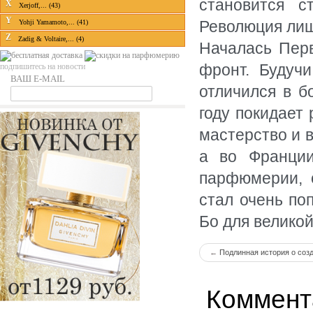
становится 
X
Xerjoff,... (43)
Y
Революция лиша
Yohji Yamamoto,... (41)
Z
Zadig & Voltaire,... (4)
Началась Перв
фронт. Будуч
подпишитесь на новости
ВАШ E-MAIL
отличился в б
году покидает
мастерство и в
а во Франции
парфюмерии, 
стал очень по
Бо для великой
←
Подлинная история о созда
Коммент