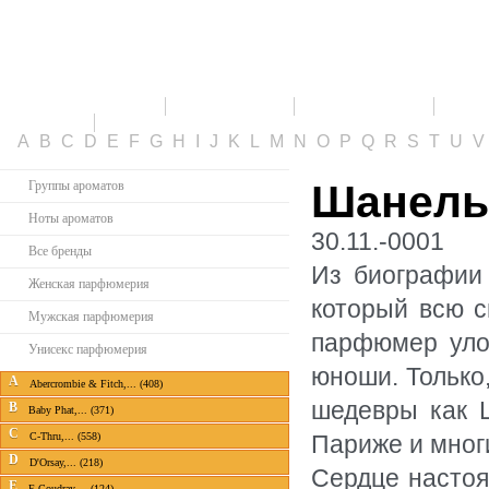
ПАРФЮМЕРИЯ
СКИДКИ
НОВИНКИ
ТО
КАБИНЕТ
A
B
C
D
E
F
G
H
I
J
K
L
M
N
O
P
Q
R
S
T
U
Шанель 
Группы ароматов
Ноты ароматов
30.11.-0001
Все бренды
Из биографии 
Женская парфюмерия
который всю с
Мужская парфюмерия
парфюмер улов
Унисекс парфюмерия
юноши. Только,
A
Abercrombie & Fitch,... (408)
шедевры как 
B
Baby Phat,... (371)
C
C-Thru,... (558)
Париже и мног
D
D'Orsay,... (218)
Сердце настоя
E
E.Coudray,... (124)