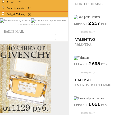
X
Xerjoff,... (43)
NOIR POUR HOMME
Y
Yohji Yamamoto,... (41)
Z
Zadig & Voltaire,... (4)
2 257
ЦЕНА: ОТ
РУБ
подпишитесь на новости
ВАШ E-MAIL
VALENTINO
VALENTINA
2 695
ЦЕНА: ОТ
РУБ
LACOSTE
ESSENTIAL POUR HOMME
1 661
ЦЕНА: ОТ
РУБ