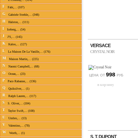
F
Fabi,... (107)
G
Gabriele Strehle,... (348)
H
Halston,... (111)
I
Iceberg,... (54)
J
J'S,... (145)
K
Kaloo,... (127)
VERSACE
L
CRYSTAL NOIR
La Maison De La Vanille,... (176)
M
Maison Martin,... (225)
N
Naomi Campbell,... (68)
O
998
Ocean,... (23)
ЦЕНА: ОТ
РУБ
P
Paco Rabanne,... (136)
Q
Quiksilver,... (1)
R
Ralph Lauren,... (117)
S
S. Oliver,... (184)
T
Taylor Swift,... (108)
U
Umbro,... (13)
V
Valentino,... (78)
W
Worth,... (1)
S. T. DUPONT